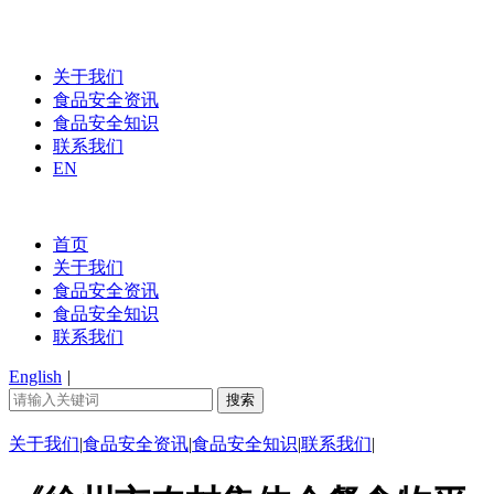
关于我们
食品安全资讯
食品安全知识
联系我们
EN
首页
关于我们
食品安全资讯
食品安全知识
联系我们
English
|
关于我们
|
食品安全资讯
|
食品安全知识
|
联系我们
|