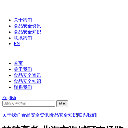
关于我们
食品安全资讯
食品安全知识
联系我们
EN
首页
关于我们
食品安全资讯
食品安全知识
联系我们
English
|
关于我们
|
食品安全资讯
|
食品安全知识
|
联系我们
|