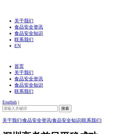
关于我们
食品安全资讯
食品安全知识
联系我们
EN
首页
关于我们
食品安全资讯
食品安全知识
联系我们
English
|
关于我们
|
食品安全资讯
|
食品安全知识
|
联系我们
|