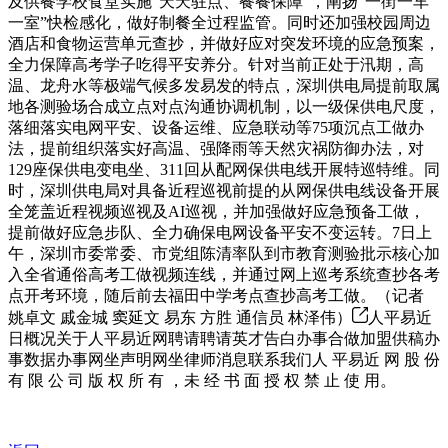
及供餐学校食堂实施“天天驻点、餐餐保障”，阐扬“一街一车
一室”快检感化，做好制餐全过程监管。同时还加强校园周边
酒店和食物运营单元查抄，并做好应对突发环境的应急预案，
全力保障高考学子吃得平安养分。针对当前正处于汛期，高
温、龙舟水等极端气候多发易发的特点，深圳供电局提前取属
地各测验场合成立点对点沟通协调机制，以一级保供电尺度，
落细落实电网平安、设备运维、应急联动等75项沉点工做办
法，提前组织落实好高温、强降雨等天然灾祸防御办法，对
129座保供电变电坐、311回从配网保供电线开展特巡特维。同
时，深圳供电局对具备近程巡视前提的从网保供电线设备开展
全笼盖近程视频巡视及AI巡视，并加强做好应急预备工做，
提前做好应急步队、全力确保电网设备平安不变运转。7日上
午，深圳市委常委、市党组陈清率队到市教育测验批示核心加
入全省通俗高考工做视频连线，并通过网上巡考系统查抄各考
点开考环境，随后前去福田中学考点查抄高考工做。（记者
姚卓文 戚金城 窦延文 易东 方胜 通信员 林泽伟）
人平易近
日概况关于人平易近网聘请聘请英才告白办事合做加盟供稿办
事数据办事网坐声明网坐律师消息联系我们人 平易近 网 股 份
有 限 公 司 版 权 所 有 ，未 经 书 面 授 权 禁 止 使 用。