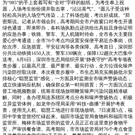
为“985”的手上套着写有“全对”字样的贴纸，为考生奉上祝
愿，入场考生纷纷摸并取击掌，“沾沾喜气”。“愿儿子受这种
轻松高兴的入场空气传染，上了科场也能，考出好成就。”郑
密斯说。记者从市领会到，高考期间全市户政窗口对考生开通
绿色通道，即来即办，各科场执勤点还供给出具姑且身份证明
的应急办事；铁骑、警车、无人机随时待命，全市各大主要段
爱心护考通道；全市76个考点均设置安保便平易近办事岗，供
给次序、应急措置、平安征询等各类保障。高考首日，深圳部
分共出动铁骑1650人次、警车330辆次，保障132趟次大巴集中
送考。6月6日，深圳市生态局组织开展“静夜守护”高考专项夜
查步履，以最高尺度、最严要求、最实行动，全方位强化噪声
污染防控取法律。本次夜查步履中，市生态局充实阐扬批示安
排核心“聪慧监管”感化，一方面及时监测全市噪声赞扬动态，
成立快速响应机制，确保群众第一时间措置；另一方面沉点监
督工地视频数据，统筹非现场放哨鞭策噪声污染问题精准破
解。同时，各办理局连系辖区考点分布和噪声赞扬热点，积极
立异监管体例，如龙华办理局采用“科技+曲播”开展护考夜
查，使用无人机、聪慧工地进行非现场放哨。7日凌晨5点，福
田中学食堂曾经忙碌起来。福田市场监管局食物科和福田市场
监管所、梅林市场监管所的监管人员正正在这里查抄食物平
安，严审供餐食谱。高考期间，市市场监管局对76个考点食堂