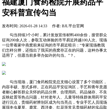
福建厦门食药检院开展药品平
安科普宣传勾当
发布时间: 2026-01-28 14:33 作者: BJL平台官网
勾当持续3个小时，累计发放宣传材料400余份，接管群众
征询200余人次，参取互动体验的市平易近跨越100人次。现场
一位带着家中燕窝前来征询的市平易近暗示：“专家现场教我
们怎样分辨，还指出了我买的燕窝存正在的问题，这种办事太
适用了，但愿当前多举办如许的勾当。”？。
勾当现场，厦门食药检院党总支细心设置了多个功能区，
内容丰硕、形式多样。正在药品平安征询区，手艺和青年意愿
者耐心解答群众关怀的药品分辨、合理用药、药品储存、不良
反映处置等热点问题，针对老年人、儿童等特殊群体用药平安
进行沉点，贵细药材辨别区成为勾当亮点，专业手艺人员现场
展现冬虫夏草、鹿茸、西洋参、红花等常见贵细药材的实品取