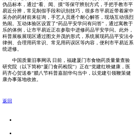
伪品标本，通过“看、闻、摸”等保守辨别方式，手把手教市平
易近分辨，常见制假手段和识别技巧，很多市平易近带着家中
采办的药材前来征询，手艺人员逐个耐心解答，现场互动强烈
热闹。互动体验区设置了“药品平安学问有问答”，通过寓教于
乐的体例，让市平易近正在参取中进修药品平安学问。此外，
科普展板展现区通过图文并茂的形式，系统展现药品平安法令
律例、合理用药常识、常见用药误区等内容，便利市平易近系
统进修。
中国质量旧事网讯 日前，福建厦门市食物药质量量查验
研究院（以下简称“厦门食药检院”）正在“党建红映健康，医
药齐心贺送春”腊八节科普嘉韶华勾当中，以党建引领鞭策健
康办事落地收效。
返回
关于我们
食品安全资讯