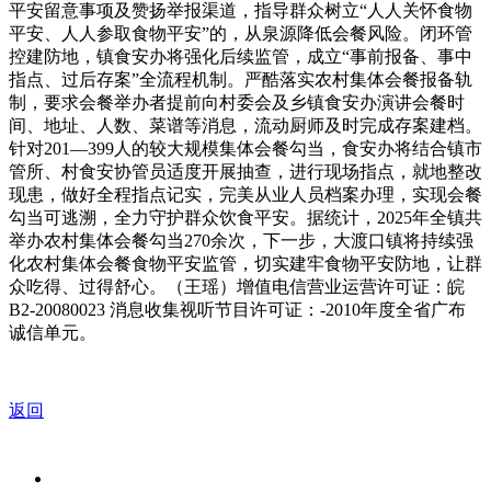
平安留意事项及赞扬举报渠道，指导群众树立“人人关怀食物
平安、人人参取食物平安”的，从泉源降低会餐风险。闭环管
控建防地，镇食安办将强化后续监管，成立“事前报备、事中
指点、过后存案”全流程机制。严酷落实农村集体会餐报备轨
制，要求会餐举办者提前向村委会及乡镇食安办演讲会餐时
间、地址、人数、菜谱等消息，流动厨师及时完成存案建档。
针对201—399人的较大规模集体会餐勾当，食安办将结合镇市
管所、村食安协管员适度开展抽查，进行现场指点，就地整改
现患，做好全程指点记实，完美从业人员档案办理，实现会餐
勾当可逃溯，全力守护群众饮食平安。据统计，2025年全镇共
举办农村集体会餐勾当270余次，下一步，大渡口镇将持续强
化农村集体会餐食物平安监管，切实建牢食物平安防地，让群
众吃得、过得舒心。（王瑶）增值电信营业运营许可证：皖
B2-20080023 消息收集视听节目许可证：-2010年度全省广布
诚信单元。
返回
关于我们