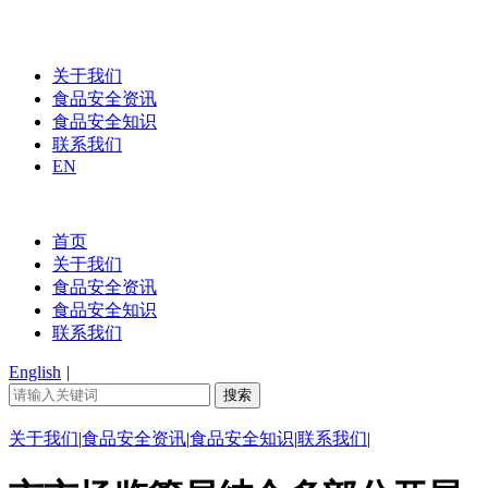
关于我们
食品安全资讯
食品安全知识
联系我们
EN
首页
关于我们
食品安全资讯
食品安全知识
联系我们
English
|
关于我们
|
食品安全资讯
|
食品安全知识
|
联系我们
|