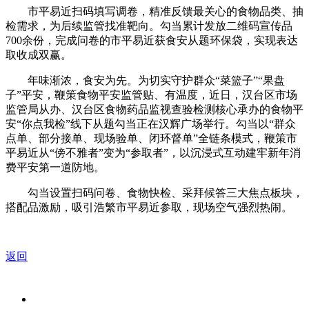
市平易近扫码填写调卷，精准反馈最关心的食物品类、抽
检需求，为后续监管找准靶向。勾当累计发放二维码宣传品
700余份，完成问卷的市平易近获食安从题环保袋，实现表达
取收成双赢。
年味渐浓，食安为先。为切实守护群众“菜篮子”“果盘
子”平安，鞭策食物平安监管贴、有温度，近日，汉台区市场
监管局从办、汉台区食物药品监视查验检测核心承办的食物平
安“你点我检”线下从题勾当正在汉辉广场举行。勾当以“群众
点单、部分接单、现场验单、闭环督单”全链条模式，鞭策市
平易近从“傍不雅者”变为“参取者”，以沉浸式互动建牢新年消
费平安第一道防地。
勾当设置扫码问卷、食物快检、采拜候答三大焦点板块，
搭配品激励，吸引浩繁市平易近参取，现场空气强烈热闹。
返回
关于我们