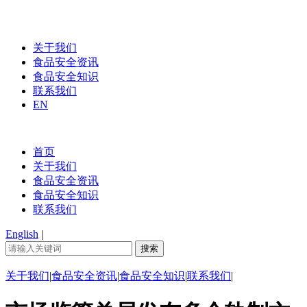
关于我们
食品安全资讯
食品安全知识
联系我们
EN
首页
关于我们
食品安全资讯
食品安全知识
联系我们
English
|
关于我们
|
食品安全资讯
|
食品安全知识
|
联系我们
|