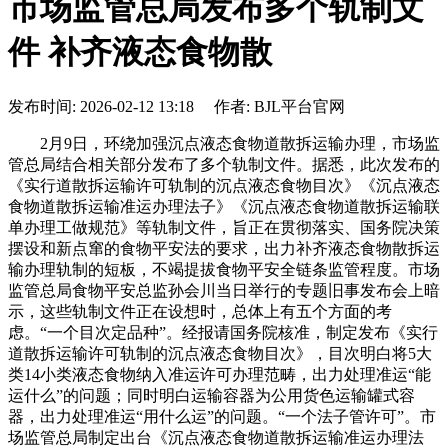
市场监管总局发布多个轨制文
件 补齐液态食物散
发布时间: 2026-02-12 13:18 作者: BJL平台官网
2月9日，环绕加强沉点液态食物道散拆运输办理，市场监
管总局结合相关部分发布了多个轨制文件。据悉，此次发布的
《实行道散拆运输许可轨制的沉点液态食物目次》《沉点液态
食物道散拆运输准运办理法子》《沉点液态食物道散拆运输联
单办理工做规范》等轨制文件，旨正在贯彻落实、国务院决策
摆设和新点窜的食物平安法的要求，出力补齐液态食物散拆运
输办理轨制的短板，不竭提拔食物平安全链条监管程度。市场
监管总局食物平安总监孙会川当日举行的专题旧事发布会上暗
示，这些轨制文件正在设想时，总体上有五个方面的考
虑。“一个目次定品种”。经报请国务院核准，制定发布《实行
道散拆运输许可轨制的沉点液态食物目次》，目次明白将5大
类14小类液态食物纳入准运许可办理范畴，出力处理准运“能
运什么”的问题；同时明白运输容器为公用货色运输罐式容
器，出力处理准运“用什么运”的问题。“一个法子管许可”。市
场监管总局制定出台《沉点液态食物道散拆运输准运办理法