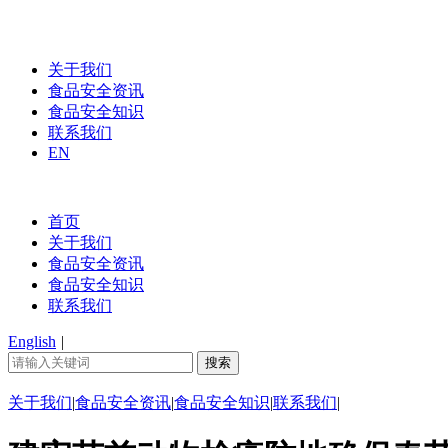
关于我们
食品安全资讯
食品安全知识
联系我们
EN
首页
关于我们
食品安全资讯
食品安全知识
联系我们
English
|
关于我们
|
食品安全资讯
|
食品安全知识
|
联系我们
|