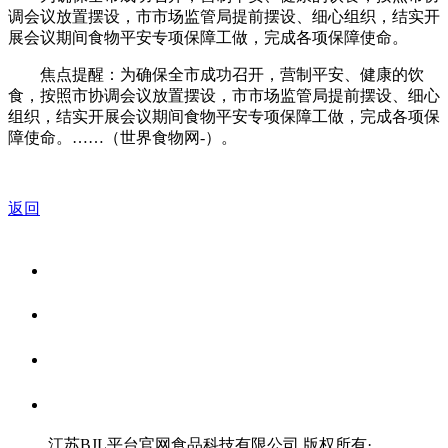
调会议放置摆设，市市场监管局提前摆设、细心组织，结实开
展会议期间食物平安专项保障工做，完成各项保障使命。
焦点提醒：为确保全市成功召开，营制平安、健康的饮
食，按照市协调会议放置摆设，市市场监管局提前摆设、细心
组织，结实开展会议期间食物平安专项保障工做，完成各项保
障使命。……（世界食物网-）。
返回
关于我们
食品安全资讯
食品安全知识
联系我们
江苏BJL平台官网食品科技有限公司 版权所有
·