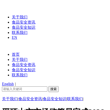
关于我们
食品安全资讯
食品安全知识
联系我们
EN
首页
关于我们
食品安全资讯
食品安全知识
联系我们
English
|
关于我们
|
食品安全资讯
|
食品安全知识
|
联系我们
|