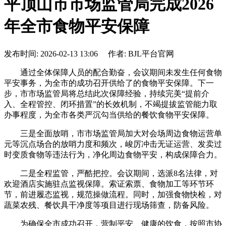
平顶山市市场监管局完成2026
年全市食物平安保障
发布时间: 2026-02-13 13:06 作者: BJL平台官网
通过全体保障人员的配合勤奋，会议期间未发生任何食物
平安事务，为全市的成功召开供给了的食物平安保障。下一
步，市市场监管局将总结此次保障经验，持续完美“提前介
入、全程管控、闭环措置”的长效机制，不竭提拔监管能力取
办事程度，为全市各类严沉勾当供给的餐饮食物平安保障。
三是全面放哨，市市场监管局加大对会场周边食物运营单
元等沉点场合的放哨力度和频次，峻厉冲击无证运营、发卖过
时变质食物等违法行为，净化周边食物平安，构成保障合力。
二是全程监管，严酷把控。会议期间，选派8名法律，对
欢迎酒店实施驻点监视保障。索证索票、食物加工等环节环
节，前进履态监视，规范操做流程。同时，加强食物快检，对
蔬菜农残、餐饮具干净度等项目进行现场筛查，防备风险。
为确保全市成功召开，营制平安、健康的饮食，按照市协