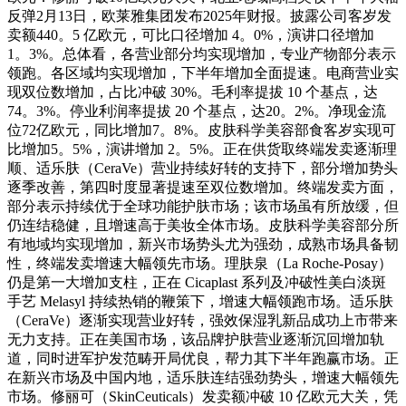
反弹2月13日，欧莱雅集团发布2025年财报。披露公司客岁发
卖额440。5 亿欧元，可比口径增加 4。0%，演讲口径增加
1。3%。总体看，各营业部分均实现增加，专业产物部分表示
领跑。各区域均实现增加，下半年增加全面提速。电商营业实
现双位数增加，占比冲破 30%。毛利率提拔 10 个基点，达
74。3%。停业利润率提拔 20 个基点，达20。2%。净现金流
位72亿欧元，同比增加7。8%。皮肤科学美容部食客岁实现可
比增加5。5%，演讲增加 2。5%。正在供货取终端发卖逐渐理
顺、适乐肤（CeraVe）营业持续好转的支持下，部分增加势头
逐季改善，第四时度显著提速至双位数增加。终端发卖方面，
部分表示持续优于全球功能护肤市场；该市场虽有所放缓，但
仍连结稳健，且增速高于美妆全体市场。皮肤科学美容部分所
有地域均实现增加，新兴市场势头尤为强劲，成熟市场具备韧
性，终端发卖增速大幅领先市场。理肤泉（La Roche-Posay）
仍是第一大增加支柱，正在 Cicaplast 系列及冲破性美白淡斑
手艺 Melasyl 持续热销的鞭策下，增速大幅领跑市场。适乐肤
（CeraVe）逐渐实现营业好转，强效保湿乳新品成功上市带来
无力支持。正在美国市场，该品牌护肤营业逐渐沉回增加轨
道，同时进军护发范畴开局优良，帮力其下半年跑赢市场。正
在新兴市场及中国内地，适乐肤连结强劲势头，增速大幅领先
市场。修丽可（SkinCeuticals）发卖额冲破 10 亿欧元大关，凭