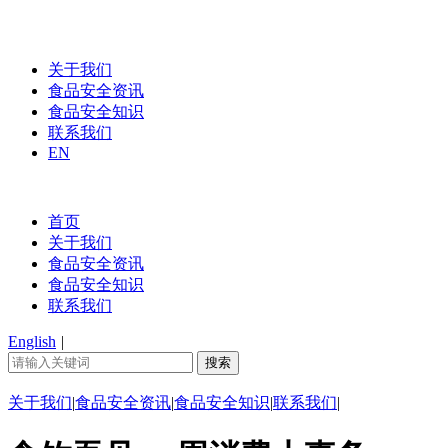
关于我们
食品安全资讯
食品安全知识
联系我们
EN
首页
关于我们
食品安全资讯
食品安全知识
联系我们
English
|
关于我们
|
食品安全资讯
|
食品安全知识
|
联系我们
|