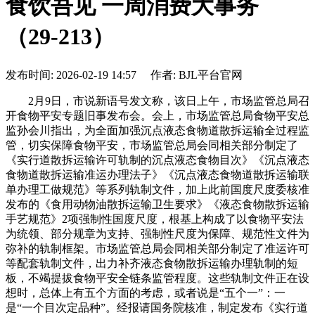
食饮吾见 一周消费大事务
（29-213）
发布时间: 2026-02-19 14:57 作者: BJL平台官网
2月9日，市说新语号发文称，该日上午，市场监管总局召
开食物平安专题旧事发布会。会上，市场监管总局食物平安总
监孙会川指出，为全面加强沉点液态食物道散拆运输全过程监
管，切实保障食物平安，市场监管总局会同相关部分制定了
《实行道散拆运输许可轨制的沉点液态食物目次》《沉点液态
食物道散拆运输准运办理法子》《沉点液态食物道散拆运输联
单办理工做规范》等系列轨制文件，加上此前国度尺度委核准
发布的《食用动物油散拆运输卫生要求》《液态食物散拆运输
手艺规范》2项强制性国度尺度，根基上构成了以食物平安法
为统领、部分规章为支持、强制性尺度为保障、规范性文件为
弥补的轨制框架。市场监管总局会同相关部分制定了准运许可
等配套轨制文件，出力补齐液态食物散拆运输办理轨制的短
板，不竭提拔食物平安全链条监管程度。这些轨制文件正在设
想时，总体上有五个方面的考虑，或者说是“五个一”：一
是“一个目次定品种”。经报请国务院核准，制定发布《实行道