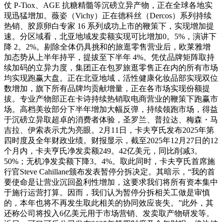
仗 P‑Tiox、AGE 抗糖精髓等沉磅立异产物，正在全球各地实
现迅猛增加。薇姿（Vichy）正在德科丝（Dercos）系列持续
热销、胶原卵白专家 16 系列成功上市的鞭策下，实现增加提
速。分区域看，北亚地域发卖额实现可比增加0。5%，演讲下
降 2。2%。剔除全体仍具挑和的旅逛零售营业后，欧莱雅增
加态势从上半年持平，提拔至下半年 4%。凭仗品牌矩阵取持
续加码的立异力度，集团正在包罗旅逛零售正在内的所有市场
均实现跑赢大盘。正在北亚地域，活性健康化妆品部实现双位
数增加，旗下所有品牌均贡献增量，正在各市场实现份额提
拔。专业产物部正在卡诗持续热销取电商营业的鞭策下跑赢市
场。高档美妆部分下半年增加大幅反弹，持续领跑市场，得益
于沉磅立异取超卓的消费者体验，圣罗兰、普拉达、梅森・马
吉拉、伊索表示尤为亮眼。2月11日，卡夫亨氏发布2025年第
四时度及全年财政业绩。财报显示，截至2025年12月27日的12
个月内，卡夫亨氏净发卖额249。42亿美元，同比削减3。
50%；无机净发卖额下降3。4%。取此同时，卡夫亨氏首席施
行官Steve Cahillane颁布发表暂停分拆决定。其暗示，“我的首
要使命是让营业沉回盈利性增加，这要求我们将所有资本集中
于施行运营打算。因而，我们认为暂停分拆相关工做是审慎
的，本年也将不再发生取此相关的协同效应丧失。”此外，其
还称公司将投入6亿美元用于市场营销、发卖取产物研发等。