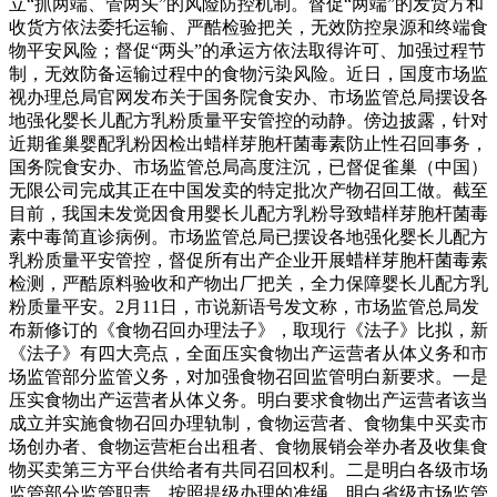
立“抓两端、管两头”的风险防控机制。督促“两端”的发货方和
收货方依法委托运输、严酷检验把关，无效防控泉源和终端食
物平安风险；督促“两头”的承运方依法取得许可、加强过程节
制，无效防备运输过程中的食物污染风险。近日，国度市场监
视办理总局官网发布关于国务院食安办、市场监管总局摆设各
地强化婴长儿配方乳粉质量平安管控的动静。傍边披露，针对
近期雀巢婴配乳粉因检出蜡样芽胞杆菌毒素防止性召回事务，
国务院食安办、市场监管总局高度注沉，已督促雀巢（中国）
无限公司完成其正在中国发卖的特定批次产物召回工做。截至
目前，我国未发觉因食用婴长儿配方乳粉导致蜡样芽胞杆菌毒
素中毒简直诊病例。市场监管总局已摆设各地强化婴长儿配方
乳粉质量平安管控，督促所有出产企业开展蜡样芽胞杆菌毒素
检测，严酷原料验收和产物出厂把关，全力保障婴长儿配方乳
粉质量平安。2月11日，市说新语号发文称，市场监管总局发
布新修订的《食物召回办理法子》，取现行《法子》比拟，新
《法子》有四大亮点，全面压实食物出产运营者从体义务和市
场监管部分监管义务，对加强食物召回监管明白新要求。一是
压实食物出产运营者从体义务。明白要求食物出产运营者该当
成立并实施食物召回办理轨制，食物运营者、食物集中买卖市
场创办者、食物运营柜台出租者、食物展销会举办者及收集食
物买卖第三方平台供给者有共同召回权利。二是明白各级市场
监管部分监管职责。按照提级办理的准绳，明白省级市场监管