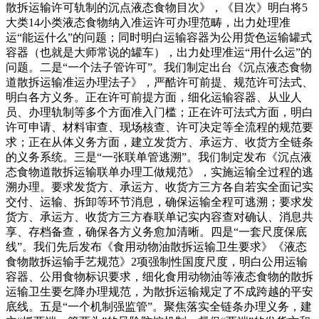
散拆运输许可轨制的沉点液态食物目次》，《目次》明白将5
大类14小类液态食物纳入准运许可办理范畴，出力处理准
运“能运什么”的问题；同时明白运输容器为公用货色运输罐式
容器（也就是大师常说的罐车），出力处理准运“用什么运”的
问题。二是“一个法子管许可”。我们制定出台《沉点液态食物
道散拆运输准运办理法子》，严酷许可前提、规范许可法式、
明白各方义务。正在许可前提方面，细化运输容器、从业人
员、办理轨制等多个方面准入门槛；正在许可法式方面，明白
许可申请、材料审查、现场核查、许可决定等全流程的规范要
求；正在从体义务方面，建立发货方、承运方、收货方全链条
的义务系统。三是“一张联单管逃溯”。我们制定发布《沉点液
态食物道散拆运输联单办理工做规范》，实施运输全过程的逃
溯办理。要求发货方、承运方、收货方三方各自若实全面记实
交付、运输、拆卸等环节消息，确保运输全程可逃溯；要求发
货方、承运方、收货方三方春联单记实内容查对确认、消息共
享、存档备查，确保各方义务愈加清晰。四是“一套尺度保底
线”。我们先后发布《食用动物油散拆运输卫生要求》《液态
食物散拆运输手艺规范》2项强制性国度尺度，明白公用运输
容器、公用食物标识要求，细化食用动物油等液态食物的散拆
运输卫生要乞降办理规范，为散拆运输规定了不成跨越的平安
底线。五是“一个机制强监管”。聚焦落实全链条办理义务，建