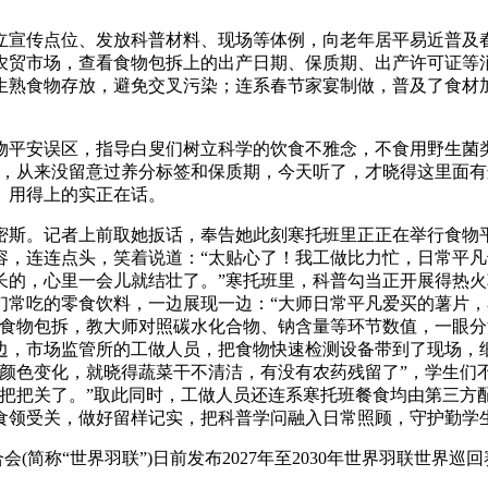
宣传点位、发放科普材料、现场等体例，向老年居平易近普及春
农贸市场，查看食物包拆上的出产日期、保质期、出产许可证等消
生熟食物存放，避免交叉污染；连系春节家宴制做，普及了食材
平安误区，指导白叟们树立科学的饮食不雅念，不食用野生菌类
价，从来没留意过养分标签和保质期，今天听了，才晓得这里面有
、用得上的实正在话。
斯。记者上前取她扳话，奉告她此刻寒托班里正正在举行食物平
容，连连点头，笑着说道：“太贴心了！我工做比力忙，日常平
长的，心里一会儿就结壮了。”寒托班里，科普勾当正开展得热
们常吃的零食饮料，一边展现一边：“大师日常平凡爱买的薯片
解食物包拆，教大师对照碳水化合物、钠含量等环节数值，一眼
边，市场监管所的工做人员，把食物快速检测设备带到了现场，
看颜色变化，就晓得蔬菜干不清洁，有没有农药残留了”，学生们
里把把关了。”取此同时，工做人员还连系寒托班餐食均由第三方
食领受关，做好留样记实，把科普学问融入日常照顾，守护勤学
(简称“世界羽联”)日前发布2027年至2030年世界羽联世界