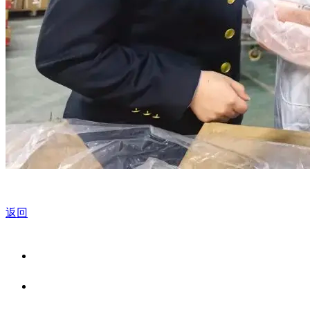
返回
关于我们
食品安全资讯