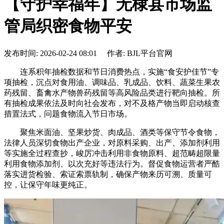
【守护幸福年】无棣县市场监
管局织密食物平安
发布时间: 2026-02-24 08:01 作者: BJL平台官网
连系积年抽检数据和节日消费热点，实施“食安护佳节”专
项抽检，沉点对食用油、调味品、乳成品、饮料、蔬菜生果农
药残留、畜禽水产物兽药残留等高风险品类进行靶向抽检。所
有抽检成果依法及时向社会发布，对不及格产物当即启动核查
措置法式，问题食物流入节日市场。
聚焦米面油、坚果炒货、肉成品、酒类等保守节令食物，
法律人员深切食物出产企业，对原料采购、出产、添加剂利用
等实施全过程查抄，峻厉冲击利用非食物原料、超范畴超限量
利用食物添加剂、以次充好等违法行为。督促食物运营者严酷
落实进货检验、索证索票轨制，确保产物来历可溯、质量可
控，让保守年味更纯正。