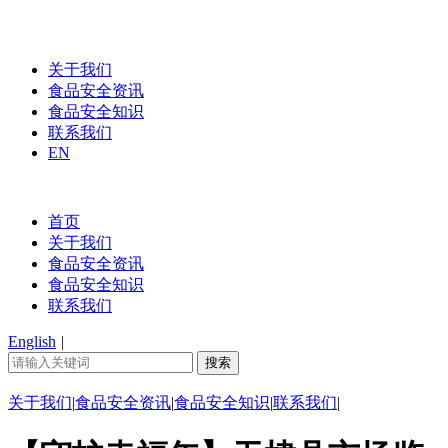
关于我们
食品安全资讯
食品安全知识
联系我们
EN
首页
关于我们
食品安全资讯
食品安全知识
联系我们
English
|
关于我们
|
食品安全资讯
|
食品安全知识
|
联系我们
|