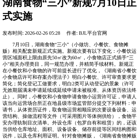
湖南食物“三小”新规7月10日正
式实施
发布时间: 2026-02-26 05:28 作者: BJL平台官网
7月10日，湖南食物“三小”（小做坊、小餐饮、食物摊
贩）相关配套新规正式实施。新规次要有以下变化：小餐饮运
营区域面积上限由原先50㎡改为60㎡，小食物店正式插手“三
小”相关办理类目，同一规范办理，并精简手续材料。新规正
在小餐饮和小食物的许可前提长进行了优化，《湖南省小餐饮
小食物店许可和存案办理法子》明白小餐饮、许可审查要求更
简化；简化登记工做要求，明白2类可从动登记的景象（许可
无效期届满未申请延续或延续申请未被核准、从体资历依法终
止）。同时，小餐饮和小食物申请食物小运营许可证，申请人
该当向运营场合所正在地县级市场监管部分提交下列材料：申
请书，从体资历证件，取食物运营相顺应的次要设备设备、运
营结构、操做流程等文件（可采用图片等体例供给），食物平
安办理轨制目次清单。外设仓库（包罗自有和租赁）的，还该
当供给仓库地址、面积、设备设备、储存前提等区间结构图和
说件，以及仓库利用证明。针对食物摊贩，《湖南省食物摊贩