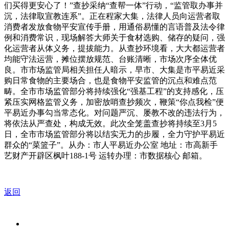
们买得更安心了！”查抄采纳“查帮一体”行动，“监管取办事并
沉，法律取宣教连系”。正在程家大集，法律人员向运营者取
消费者发放食物平安宣传手册，用通俗易懂的言语普及法令律
例和消费常识，现场解答大师关于食材选购、储存的疑问，强
化运营者从体义务，提拔能力。从查抄环境看，大大都运营者
均能守法运营，摊位摆放规范、台账清晰，市场次序全体优
良。市市场监管局相关担任人暗示，早市、大集是市平易近采
购日常食物的主要场合，也是食物平安监管的沉点和难点范
畴。全市市场监管部分将持续强化“强基工程”的支持感化，压
紧压实网格监管义务，加密放哨查抄频次，鞭策“你点我检”便
平易近办事勾当常态化。对问题严沉、屡教不改的违法行为，
将依法从严查处，构成无效。此次全笼盖查抄将持续至3月5
日，全市市场监管部分将以结实无力的步履，全力守护平易近
群众的“菜篮子”。从办：市人平易近办公室 地址：市高新手
艺财产开辟区枫叶188-1号 运转办理：市数据核心 邮箱。
返回
关于我们