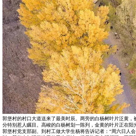
郭堡村的村口大道送来了最美时辰。两旁的白杨树叶片泛黄，被
分特别惹人瞩目。高峻的白杨树划一陈列，金黄的叶片正在阳
郭堡村党支部副、到村工做大学生杨将告诉记者：“周六日人会