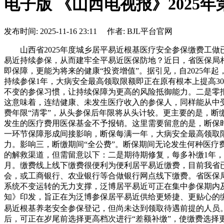
电子版 《山西电视报》2025年
发布时间: 2025-11-16 23:11 作者: BJL平台官网
山西省2025年度城乡居平易近根基医疗安全参保缴费工做已
易近持续参保，从而建牢全平易近医保防地？近日，省医保局
即保障，更能为将来的健康“投资增值”。据引见，自2025年
持续参保1年，大病安全最高领取限额即正在原有根本上提高300
不变的参保习惯，让持续保障为更高的风险抵御能力。二是零报
这意味着，连结健康、未发生医疗收入的参保人，同样能从中受
费年限“清零”，从头参保后年限将从头计较。更主要的是，断
发生的医疗费用医保基金不予报销。这里需要留意的是，断保时
一环节保障形成间接影响，断保每满一年，大病安全最高领取限
力。影响三，断缴期间“全公费”。断保期间无论发生何种医疗
的解救渠道，但需留意以下：二是期待期修复，每多补缴1年，
月。缴费线上线下缴费很便利为便利居平易近缴费，目前我省
会，或工商银行、农业银行等合做银行网点线下缴费。省医保
系统不变运转的无力支撑，泛博居平易近可正在集中参保期内及
知》印发，旨正在为泛博参保居平易近供给更矫捷、更贴心的缴费
易近根基养老安全参保登记，但尚未达到领取待遇前提的人员
后，可正在岁尾前选择更高档次进行“差额补缴”，使缴费选择