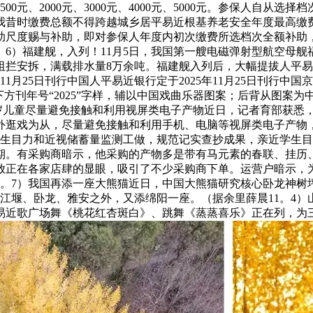
元、1500元、2000元、3000元、4000元、5000元。参保
我昔时缴费总额不得跨越城乡居平易近根基养老安全年度最高缴
助尺度赐与补助，即对参保人年度内初次缴费所选档次全额补助
。6）福建舰，入列！11月5日，我国第一艘电磁弹射型航空母
阻拦安拆，满载排水量8万余吨。福建舰入列后，大幅提拔人平
1月25日刊行中国人平易近银行定于2025年11月25日刊行
下方刊年号“2025”字样，辅以中国戏曲乐器图案；后背从图案
3至6岁儿童尽量避免接触和利用视屏类电子产物近日，记者育部获
户外逛戏为从，尽量避免接触和利用手机、电脑等视屏类电子产物
生目力和近视储蓄量监测工做，规范记实查抄成果，亲近学生目
期。有采购商暗示，他采购的产物多是带有马元素的春联、挂历
放正在各家店肆的显眼，吸引了不少采购商下单。运营户暗示，
11。7）我国再添一座大熊猫近日，中国大熊猫研究核心卧龙神树
江堰、卧龙、雅安之外，又添绵阳一座。（据余里薛晨11。4）
易近歌广场舞《桃花红杏斑白》、跳舞《蒸蒸喜乐》正在列，为三