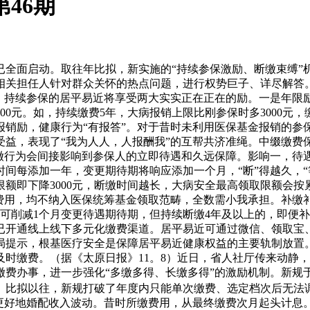
第46期
全面启动。取往年比拟，新实施的“持续参保激励、断缴束缚”机
相关担任人针对群众关怀的热点问题，进行权势巨子、详尽解答。
起，持续参保的居平易近将享受两大实实正在正在的励。一是年限
0元。如，持续缴费5年，大病报销上限比刚参保时多3000元，
销励，健康行为“有报答”。对于昔时未利用医保基金报销的参保
益，表现了“我为人人，人报酬我”的互帮共济准绳。中缀缴费保
缴行为会间接影响到参保人的立即待遇和久远保障。影响一，待遇
间每添加一年，变更期待期将响应添加一个月，“断”得越久，“
额即下降3000元，断缴时间越长，大病安全最高领取限额会按
费用，均不纳入医保统筹基金领取范畴，全数需小我承担。补缴补
可削减1个月变更待遇期待期，但持续断缴4年及以上的，即便
已开通线上线下多元化缴费渠道。居平易近可通过微信、领取宝、
局提示，根基医疗安全是保障居平易近健康权益的主要轨制放置
时缴费。（据《太原日报》11。8）近日，省人社厅传来动静
办事，进一步强化“多缴多得、长缴多得”的激励机制。新规于2
。比拟以往，新规打破了年度内只能单次缴费、选定档次后无法
更好地婚配收入波动。昔时所缴费用，从最终缴费次月起头计息