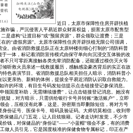
近日，太原市保障性住房开辟扶植
号实施诈骗，严沉侵害人平易近群众财富权益，损害太原市配售型
二是虚构“让渡目标”或“预留房源”，群众领取让渡费；三是
正在的“虚假房源”。太原市保障性住房开辟扶植无限公司强调，
营业。由省消防救援总队正在太原钟楼街细心打制的“消防科普
功能于一体，标记着消防宣传模式由保守单向向沉浸交互体验的改
雅者不只可零距离接触各类先辈消防配备，还能通过模仿灭火等
可倾听救火员亲述一线救援履历，感触感染豪杰背后的实正在故
的特色表演节目。省消防救援总队相关担任人暗示，消防科普小
在以更亲热、新鲜的体例，提拔全平易近消防认识取自救能力。
到如许的环境，有目生号码发短信提示点击链接登记参保消息。
申领国度补助，无需继续缴费”，让点击链接登记消息。她没有
斯犹疑，对方暗示，只需供给银行卡号并转账“激活账户”，立即
人领会，压根没有此事，这是。孙密斯当即删除短信，将对方号
要身份证号、医保卡号、暗码及验证码。大师切莫相信，收到带
各类保健品八门五花，让人目炫狼籍。记者走访时发觉，不少市
钱，对保健品的“身份证”——“小蓝帽”领会不多，有的消费
协工做人员引见，它是国度核准的保健食物专属标记，印正在产