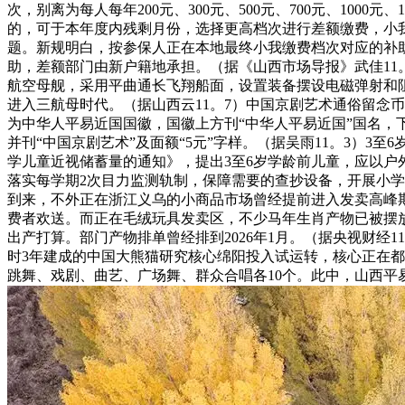
次，别离为每人每年200元、300元、500元、700元、1000
的，可于本年度内残剩月份，选择更高档次进行差额缴费，小
题。新规明白，按参保人正在本地最终小我缴费档次对应的补
助，差额部门由新户籍地承担。（据《山西市场导报》武佳11
航空母舰，采用平曲通长飞翔船面，设置装备摆设电磁弹射和
进入三航母时代。（据山西云11。7）中国京剧艺术通俗留念币1
为中华人平易近国国徽，国徽上方刊“中华人平易近国”国名，
并刊“中国京剧艺术”及面额“5元”字样。（据吴雨11。3）
学儿童近视储蓄量的通知》，提出3至6岁学龄前儿童，应以
落实每学期2次目力监测轨制，保障需要的查抄设备，开展小学
到来，不外正在浙江义乌的小商品市场曾经提前进入发卖高峰
费者欢送。而正在毛绒玩具发卖区，不少马年生肖产物已被摆
出产打算。部门产物排单曾经排到2026年1月。（据央视财经
时3年建成的中国大熊猫研究核心绵阳投入试运转，核心正在都
跳舞、戏剧、曲艺、广场舞、群众合唱各10个。此中，山西平