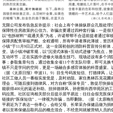
无限公司发布告急反诈提示：社会上有个体操纵群众孔殷处理住
保障性住房政策的公信力。诈骗次要通过四种套行骗：一是假充内
以“包拆材料”“疏通关系”为名，许诺帮帮不合适前提者通过
保障房配售审核严酷、全程通明，所有申请者厚此薄彼，资历
小镇”于11月9日正式对。这一全国初创的消防科普宣传分析
变。该小镇冲破常规，以“沉浸式体验+互动式进修”为焦点，
互动环节，正在实践中进修火场逃生技巧。现场还设有多个消
事；参取集章勾当，通过收集全省11个市支队印章，即可兑
镇不只是学问的空间，更是一场融合多感官体验的科普盛宴。
（据《太原日报》申波11。9）目生号码发短信、打德律风，
社区工做人员一番核实发觉是，及时劝阻。家住奥林匹克花圃
理会，可随后接到德律风，对方自称“医保专员”，敦促尽快操
能获得400元的返还补助。挂掉德律风，孙密斯向西华苑区的
码拉黑。社区征询相关部分后提示居平易近：往往会假充医保
链接的“医保短信”，一律视为诈骗，当即删除。（据《太原晚
平易近为了表达一份孝心，会给父母、长辈采办保健品做为捐赠
者以至将保健品取药品的概念混合，不经意间就被营销人员的促