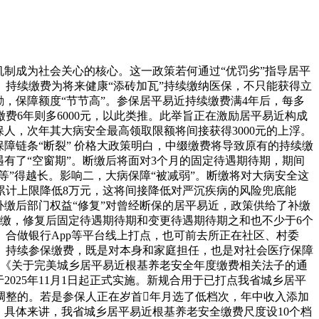
制成为社会关心的核心。这一政策若何通过“优罚劣”指导居平
持续缴费为将来健康“添砖加瓦”持续缴纳医保，不只能获得立
励，保障额度“节节高”。参保居平易近持续缴费满4年后，每多
缴费6年则多6000元，以此类推。此举旨正在激励居平易近构成
人，次年其大病安全最高领取限额将间接获得3000元的上浮。
障链条“断裂” 价格大政策明白，中缀缴费将导致原有的持续缴
有了“空窗期”。断缴后将面对3个月的固定待遇期待期，期间
等”得越长。影响二，大病保障“被减弱”。断缴将对大病安全这
累计上限降低8万元，这将间接降低对严沉疾病的风险兜底能
缴后部门权益“修复”对曾经断保的居平易近，政策供给了补缴
补缴，修复后固定待遇期待期和变更待遇期待期之和也不少于6个
合做银行App等平台线上打点，也可前去所正在社区、村委
。持续参保缴费，既是对本身和家庭担任，也是对社会医疗保障
，《关于完美城乡居平易近根基养老安全年度缴费相关法子的通
025年11月1日起正式实施。新规合用于已打点我省城乡居平
调整的。若是参保人正在岁首年月选了低档次，年中收入添加
。具体来讲，我省城乡居平易近根基养老安全缴费尺度设10个档