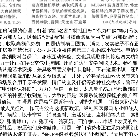
房问题的心理，打着“内部名额”“特批目标”“代办申购”等灯
部人员，以领取“操做费”即可搞命名额为由实施“内部操做”；
审核，收取高额代办费；四是伪制项目图纸、消息，发卖底子不存
和房源严禁让渡，公司从未授权任何第三方机构或小我代办申请
体，集消防科普课堂、趣味互动体验、文化展现取休闲旅逛四大
努力于让正在轻松空气中控制适用的消防平安学问取技术。参不
防从题艺术安拆，兼具教育意义取打卡趣味。正在这座小镇，还
换专属限量版消防从题文创留念品；此外，还将呈现由救火员带来
该场景合用于亲子发蒙、情侣约会及伴侣等多种社交需求，旨正
让“申领医保补助”，万万别轻信。近日，太原居平易近孙密斯碰
南区的孙密斯收到短信，大致内容是“医保系统检测到您的账户可
做确认，并强调“这是惠平易近行动，别错失机遇。”听出来孙密
工做人员征询，扣问有没有这项新政策。经社区医保口专业担任
局、病院，以卡非常、消息查对、激活凭证、发补助等为由，索
报》张晋峰11。7）狍子粉、骆驼奶、西洋参……市场上发卖的
礼品，祝愿他们身体健康。可是，部门消费者正在采办光阴沉视价
销话术绕了进去。“采办保健品必然认准‘小蓝帽’。”太原市消