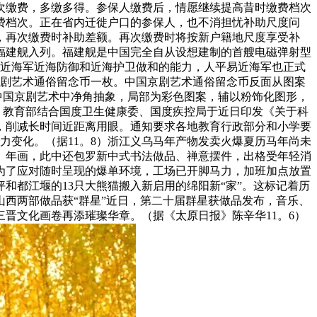
人自从选择档次缴费，多缴多得。参保人缴费后，情愿继续提高昔时缴费档次
费档次。正在省内迁徙户口的参保人，也不消担忧补助尺度问
，再次缴费时补助差额。再次缴费时将按新户籍地尺度享受补
舰福建舰入列。福建舰是中国完全自从设想建制的首艘电磁弹射型
易近海军近海防御和近海护卫做和的能力，人平易近海军也正式
中国京剧艺术通俗留念币一枚。中国京剧艺术通俗留念币反面从图案
为中国京剧艺术中净角抽象，局部为彩色图案，辅以粉饰化图形，
悉，教育部结合国度卫生健康委、国度疾控局于近日印发《关于科
，削减长时间近距离用眼。通知要求各地教育行政部分和小学要
力变化。（据11。8）浙江义乌马年产物发卖火爆夏历马年尚未
、年画，此中还包罗新中式书法做品、禅意摆件，出格受年轻消
为了应对随时呈现的爆单环境，工场已开脚马力，加班加点放置
坪和都江堰的13只大熊猫搬入新启用的绵阳新“家”。这标记着历
山西两部做品获“群星”近日，第二十届群星获做品发布，音乐、
晋文化画卷再添璀璨华章。（据《太原日报》陈辛华11。6）