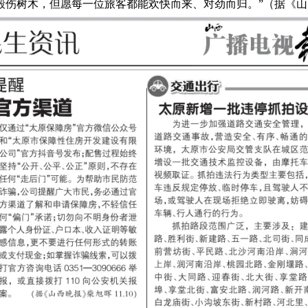
伤树木，但愿每一位旅客都能欢快而来、对劲而归。”（据《山西