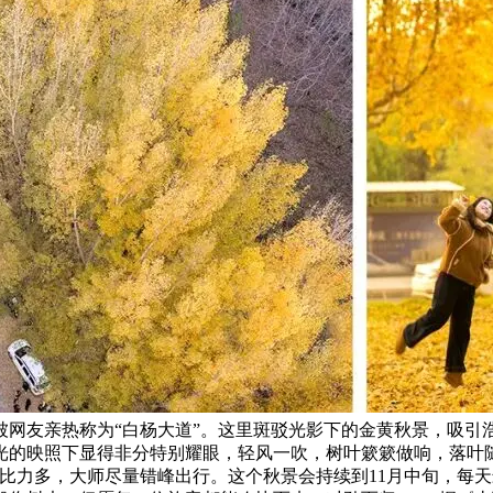
网友亲热称为“白杨大道”。这里斑驳光影下的金黄秋景，吸引浩
光的映照下显得非分特别耀眼，轻风一吹，树叶簌簌做响，落叶随
比力多，大师尽量错峰出行。这个秋景会持续到11月中旬，每天