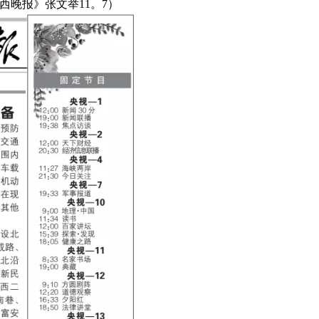
晚报》张文举11。7）