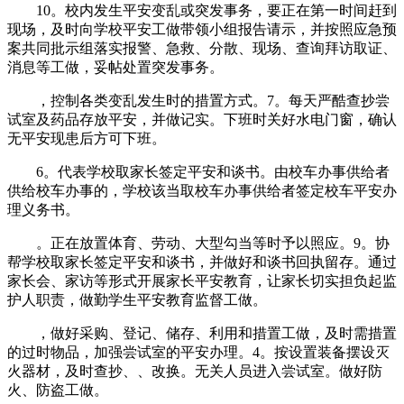
10。校内发生平安变乱或突发事务，要正在第一时间赶到
现场，及时向学校平安工做带领小组报告请示，并按照应急预
案共同批示组落实报警、急救、分散、现场、查询拜访取证、
消息等工做，妥帖处置突发事务。
，控制各类变乱发生时的措置方式。7。每天严酷查抄尝
试室及药品存放平安，并做记实。下班时关好水电门窗，确认
无平安现患后方可下班。
6。代表学校取家长签定平安和谈书。由校车办事供给者
供给校车办事的，学校该当取校车办事供给者签定校车平安办
理义务书。
。正在放置体育、劳动、大型勾当等时予以照应。9。协
帮学校取家长签定平安和谈书，并做好和谈书回执留存。通过
家长会、家访等形式开展家长平安教育，让家长切实担负起监
护人职责，做勤学生平安教育监督工做。
，做好采购、登记、储存、利用和措置工做，及时需措置
的过时物品，加强尝试室的平安办理。4。按设置装备摆设灭
火器材，及时查抄、、改换。无关人员进入尝试室。做好防
火、防盗工做。