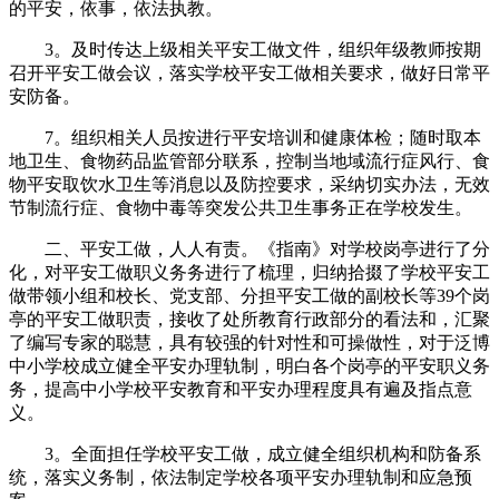
的平安，依事，依法执教。
3。及时传达上级相关平安工做文件，组织年级教师按期
召开平安工做会议，落实学校平安工做相关要求，做好日常平
安防备。
7。组织相关人员按进行平安培训和健康体检；随时取本
地卫生、食物药品监管部分联系，控制当地域流行症风行、食
物平安取饮水卫生等消息以及防控要求，采纳切实办法，无效
节制流行症、食物中毒等突发公共卫生事务正在学校发生。
二、平安工做，人人有责。《指南》对学校岗亭进行了分
化，对平安工做职义务务进行了梳理，归纳拾掇了学校平安工
做带领小组和校长、党支部、分担平安工做的副校长等39个岗
亭的平安工做职责，接收了处所教育行政部分的看法和，汇聚
了编写专家的聪慧，具有较强的针对性和可操做性，对于泛博
中小学校成立健全平安办理轨制，明白各个岗亭的平安职义务
务，提高中小学校平安教育和平安办理程度具有遍及指点意
义。
3。全面担任学校平安工做，成立健全组织机构和防备系
统，落实义务制，依法制定学校各项平安办理轨制和应急预