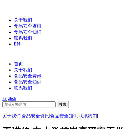
关于我们
食品安全资讯
食品安全知识
联系我们
EN
首页
关于我们
食品安全资讯
食品安全知识
联系我们
English
|
关于我们
|
食品安全资讯
|
食品安全知识
|
联系我们
|