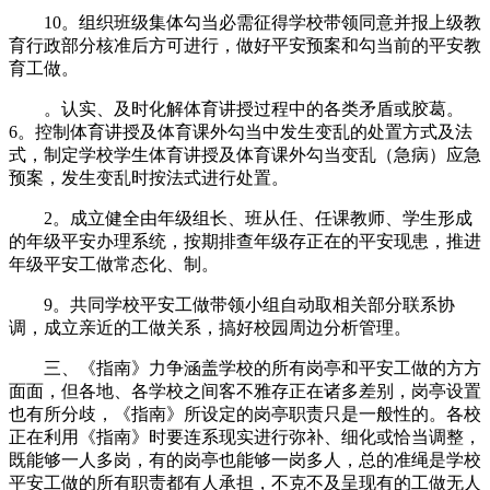
10。组织班级集体勾当必需征得学校带领同意并报上级教
育行政部分核准后方可进行，做好平安预案和勾当前的平安教
育工做。
。认实、及时化解体育讲授过程中的各类矛盾或胶葛。
6。控制体育讲授及体育课外勾当中发生变乱的处置方式及法
式，制定学校学生体育讲授及体育课外勾当变乱（急病）应急
预案，发生变乱时按法式进行处置。
2。成立健全由年级组长、班从任、任课教师、学生形成
的年级平安办理系统，按期排查年级存正在的平安现患，推进
年级平安工做常态化、制。
9。共同学校平安工做带领小组自动取相关部分联系协
调，成立亲近的工做关系，搞好校园周边分析管理。
三、《指南》力争涵盖学校的所有岗亭和平安工做的方方
面面，但各地、各学校之间客不雅存正在诸多差别，岗亭设置
也有所分歧，《指南》所设定的岗亭职责只是一般性的。各校
正在利用《指南》时要连系现实进行弥补、细化或恰当调整，
既能够一人多岗，有的岗亭也能够一岗多人，总的准绳是学校
平安工做的所有职责都有人承担，不克不及呈现有的工做无人