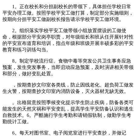
1。正在校长和分担副校长的带领下，具体担任学校日常
平安办理工做。按照学校平安工做打算，制定部分实施细则，
按期向分担平安工做副校长报告请示学校平安工做环境。
2。组织落实学校平安工做带领小组放置摆设的工做使
命，根据部分平安岗亭职责，对年级组长和班从任开展针对性
的平安宣布道育和培训，指点年级和班级开展丰硕多彩的平安
教育和练习训练勾当。
8。制定学校流行症、食物中毒等突发公共卫生事务应急
预案，发生突发事务，当即启动应急预案，及时演讲相关带领
和部分，做好变乱处置。
，按期查抄文印室各类线，防止因线老化、超负荷工做发
生火警，按期查抄文印室内消防设备，灭火器材无缺无效。
。出格留意按照季候变化提示学生防止疾病，防备各类可
能发生的天然灾祸和平安变乱，提高学生平安防备认识和逃生
自救技术。6。严酷施行学生考勤和请销假轨制，做勤学生考
勤统计工做。
6。每天对图书室、电子阅览室进行平安查抄，并做记