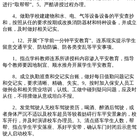
进行“取帮帮”。5。严酷讲授过程办理。
4。做勤学校建建物和水、电、气等设备设备的平安查抄
和，按照从任的要求按期或改换消防器材和特种设备，并成立
台账，及时做好相关记实。
。12。开展“下学前一分钟平安教育”。连系现实提示学生
留意交通平安、防劫防骗、防各类变乱等平安事项。
1。指点学科教师连系所讲授科内容渗入平安教育，指导
每个教师要因地制宜、顺水推舟开展学生平安教育。
8。成立执勤巡查和交记实台账，做好每日值勤问题记实
和交记实，要求清晰、精确、失实。9。按时加入保安人员工
做例会和相关营业培训，认线。工做中碰到疑问问题，应及时
从任，不得擅做从意或坦白不报。
2。发觉驾驶人无校车驾驶资历，喝酒、醉酒后驾驶，或
者身体严沉不适以及校车超员等较着妨碍行车平安景象的，校
车开行，并及时演讲校车办理员。3。清点搭车学生人数，帮
帮、指点学生平安落座、系好平安带，确认车门封闭后示意驾
驶人启动校车。