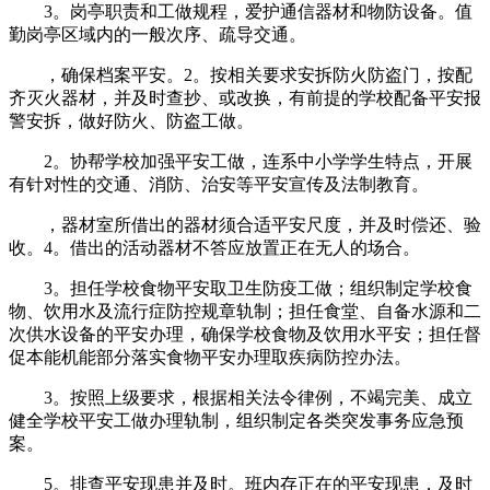
3。岗亭职责和工做规程，爱护通信器材和物防设备。值
勤岗亭区域内的一般次序、疏导交通。
，确保档案平安。2。按相关要求安拆防火防盗门，按配
齐灭火器材，并及时查抄、或改换，有前提的学校配备平安报
警安拆，做好防火、防盗工做。
2。协帮学校加强平安工做，连系中小学学生特点，开展
有针对性的交通、消防、治安等平安宣传及法制教育。
，器材室所借出的器材须合适平安尺度，并及时偿还、验
收。4。借出的活动器材不答应放置正在无人的场合。
3。担任学校食物平安取卫生防疫工做；组织制定学校食
物、饮用水及流行症防控规章轨制；担任食堂、自备水源和二
次供水设备的平安办理，确保学校食物及饮用水平安；担任督
促本能机能部分落实食物平安办理取疾病防控办法。
3。按照上级要求，根据相关法令律例，不竭完美、成立
健全学校平安工做办理轨制，组织制定各类突发事务应急预
案。
5。排查平安现患并及时。班内存正在的平安现患，及时