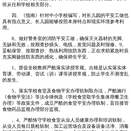
班从任和学校相关部分。
四、《指南》针对中小学校编写，对长儿园的平安工做也
具有指点意义。长儿园能够按照本身特点和现实环境参考利
用。
8。做好警务室的消防平安工做，确保灭火器材的充脚、
无缺和无效，按期查抄插头、电线，发觉问题及时报修。9。
妥帖保管、按期查抄、熟练利用技防东西，正在求助紧急时辰
充实阐扬技防东西的感化，确保师生平安。
1。督促全校教师严酷落实讲授常规。出格是认实落实体
育课、劳动课、尝试（训）课等讲授常规，防止学生不测变乱
的发生。
5。落实学校食堂及食物平安办理轨制取办法，严酷施行
《食物平安法》等法令律例及《学校食堂取学生集体用餐卫生
办理》等政策文件，成立严酷的食堂平安办理轨制，盲目接管
食物药品监视办理部分监视。
。4。严酷恪守学校食堂从业人员健康办理和培训轨制，
从业人员每日晨检轨制，加工运营场合及设备设备洁净、消毒