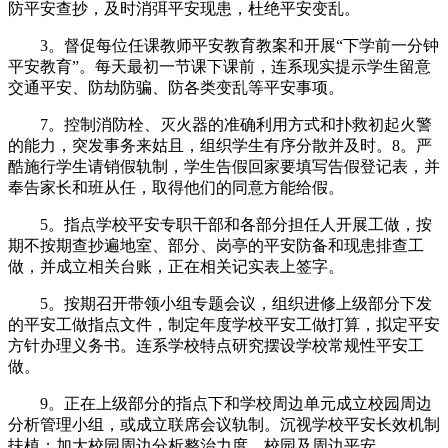
防平安查抄，及时消弭平安现患，杜绝平安变乱。
3。督促每位任课教师平安教育教案和开展“下学前一分钟
平安教育”。每天最初一节课下课前，连系现实提示学生留意
交通平安、防劫防骗、防各类变乱等平安事项。
7。控制消防栓、灭火器的准确利用方式和扑救初起火警
的能力，突发事务来姑且，组织学生有序分散并及时。8。严
酷施行学生请销假轨制，学生告假回家要填写告假登记表，并
奉告家长和班从任，取得他们的同意方能给假。
5。指点学校平安专职干部和各部分担任人开展工做，按
期不按期查抄遍地室、部分、岗亭的平安防备和现患排查工
做，并成立相关台账，正在相关记实表上签字。
5。按期召开带领小组专题会议，组织进修上级部分下发
的平安工做指点文件，制定年度学校平安工做打算，拟定平安
方针办理义务书。连系学校特点研究摆设学校常规性平安工
做。
9。正在上级部分的指点下和学校周边单元成立校园周边
分析管理小组，或成立联席会议轨制。沉视学校平安长效机制
扶植；加大校园周边分析整治力度，校园及周边平安。