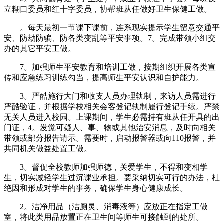
立糊口委员和红十字委员，协帮班从任做好卫生保健工做。
。每天最初一节课下课前，连系现实提示学生留意交通平
安、防劫防骗、防各类变乱等平安事项。7。完成带领小组交
办的其它平安工做。
7。加强师生平安教育和培训工做，按期组织开展各类宣
传和应急练习训练勾当，提高师生平安认识和自护能力。
3。严酷施行大门和收支人员办理轨制，来访人员需进行
严酷验证，并根据学校相关会客登记轨制履行登记手续。严禁
无关人员进入校园。上课期间，学生必需持有班从任开具的出
门证，4。发觉可疑人、事、物或其他治安消息，及时向相关
带领或部分报告请示。需要时，启动报警器或向110报警，并
共同机关做益处置工做。
3。督促全校教师加强师德，关爱学生，不得和变相学
生，切实减轻学生过沉课业承担。要采纳切实可行的办法，杜
绝因和形成对学生的事务，确保学生身心健康成长。
2。洁净用品（洁厕灵、消毒液等）应放正在指定工做
室，将此类用品放置正在卫生间等师生可接触到的处所。