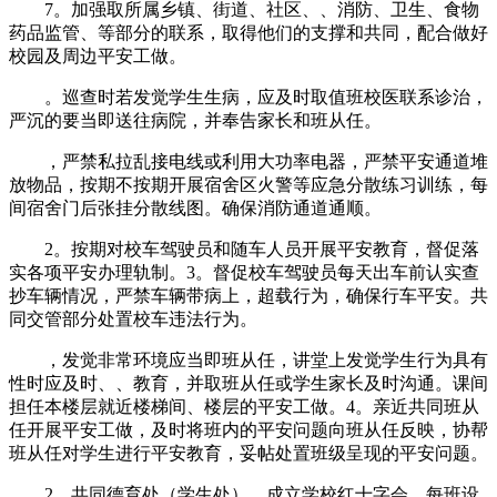
7。加强取所属乡镇、街道、社区、、消防、卫生、食物
药品监管、等部分的联系，取得他们的支撑和共同，配合做好
校园及周边平安工做。
。巡查时若发觉学生生病，应及时取值班校医联系诊治，
严沉的要当即送往病院，并奉告家长和班从任。
，严禁私拉乱接电线或利用大功率电器，严禁平安通道堆
放物品，按期不按期开展宿舍区火警等应急分散练习训练，每
间宿舍门后张挂分散线图。确保消防通道通顺。
2。按期对校车驾驶员和随车人员开展平安教育，督促落
实各项平安办理轨制。3。督促校车驾驶员每天出车前认实查
抄车辆情况，严禁车辆带病上，超载行为，确保行车平安。共
同交管部分处置校车违法行为。
，发觉非常环境应当即班从任，讲堂上发觉学生行为具有
性时应及时、、教育，并取班从任或学生家长及时沟通。课间
担任本楼层就近楼梯间、楼层的平安工做。4。亲近共同班从
任开展平安工做，及时将班内的平安问题向班从任反映，协帮
班从任对学生进行平安教育，妥帖处置班级呈现的平安问题。
2。共同德育处（学生处），成立学校红十字会。每班设