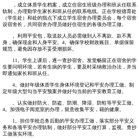
，成立体质学生档案，成立住宿生班级办理和班从任联系
轨制，办理勤学生家长和班从任的联系电线。正在学校德育处
（学生处）和处的指点下成立学生宿舍办理委员会，每个宿舍
设宿舍长，共同宿舍办理员做好住宿生的各项办理工做。
。利用平安包，取送款人员必需做到人不离款、款不离
身，确保现金和人身平安。4。确保学校财政账目、单据保留
规范，避免因存放不妥受潮损坏。
11。学生上课后，逐一查抄宿舍。发觉畅留正在宿舍的学
生要问明环境，若有生病的学生，要及时采纳救治办法，并当
即通知家长和班从任。
4。做好年级体质学生身体环境登记和平安办理工做。制
定年级大型勾当平安预案并做好勾当前的平安教育工做。
。认实做好防火、防盗、防潮、降湿、防蛀等平安工做。
4。加强电子阅览室的办理，留意收集平安，籍的健康。
1。担任学校总务后勤的平安办理工做，落实部分平安义
务和各项平安办理轨制，做好部分平安工做打算，监视、查抄
工做落实环境。