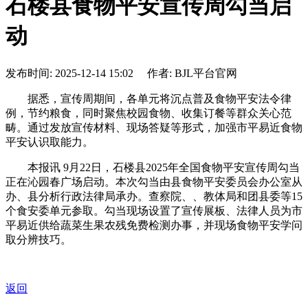
石楼县食物平安宣传周勾当启
动
发布时间: 2025-12-14 15:02 作者: BJL平台官网
据悉，宣传周期间，各单元将沉点普及食物平安法令律
例，节约粮食，同时聚焦校园食物、收集订餐等群众关心范
畴。通过发放宣传材料、现场答疑等形式，加强市平易近食物
平安认识取能力。
本报讯 9月22日，石楼县2025年全国食物平安宣传周勾当
正在沁园春广场启动。本次勾当由县食物平安委员会办公室从
办、县分析行政法律局承办。查察院、、教体局和团县委等15
个食安委单元参取。勾当现场设置了宣传展板、法律人员为市
平易近供给蔬菜生果农残免费检测办事，并现场食物平安学问
取分辨技巧。
返回