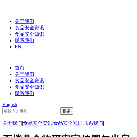
关于我们
食品安全资讯
食品安全知识
联系我们
EN
首页
关于我们
食品安全资讯
食品安全知识
联系我们
English
|
关于我们
|
食品安全资讯
|
食品安全知识
|
联系我们
|