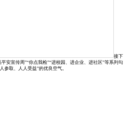
接下
平安宣传周”“你点我检”“进校园、进企业、进社区”等系列勾
人参取、人人受益”的优良空气。