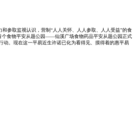
和参取监视认识，营制“人人关怀、人人参取、人人受益”的食
首个食物平安从题公园——仙溪广场食物药品平安从题公园正式
主要行动。现在这一平易近生许诺已化为看得见、摸得着的惠平易