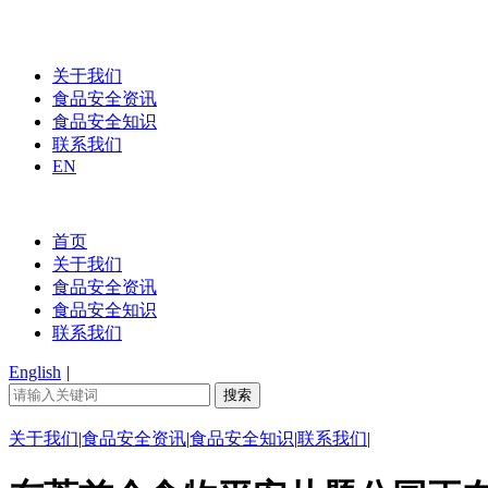
关于我们
食品安全资讯
食品安全知识
联系我们
EN
首页
关于我们
食品安全资讯
食品安全知识
联系我们
English
|
关于我们
|
食品安全资讯
|
食品安全知识
|
联系我们
|