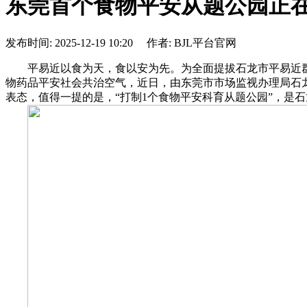
东莞首个食物平安从题公园正在
发布时间: 2025-12-19 10:20 作者: BJL平台官网
平易近以食为天，食以安为先。为全面提拔石龙市平易近群众
物药品平安社会共治空气，近日，由东莞市市场监视办理局石
表态，值得一提的是，“打制1个食物平安科育从题公园”，是石