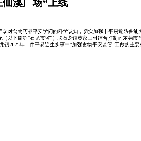
仙溪广场“上线
对食物药品平安学问的科学认知，切实加强市平易近防备能力
龙（以下简称“石龙市监”）取石龙镇黄家山村结合打制的东莞市
龙镇2025年十件平易近生实事中“加强食物平安监管”工做的