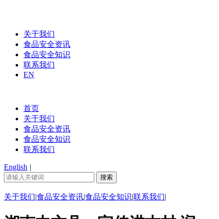
关于我们
食品安全资讯
食品安全知识
联系我们
EN
首页
关于我们
食品安全资讯
食品安全知识
联系我们
English
|
关于我们
|
食品安全资讯
|
食品安全知识
|
联系我们
|