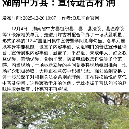
湖南中方县：宣传进古村 润
发布时间: 2025-12-20 10:07 作者: BJL平台官网
12月4日，湖南省中方县组织县、县、县法院、县查察院
等10余家相关单元，走进荆坪古村配合举办了一场从题明显、
形式多样的“12·4”国度日集中宣传暨学问竞赛勾当。各单元连
系本身本能机能，设置了内容丰硕、切近糊口的普法宣传征询
台，宣传展板内容丰硕，涵盖了、平易近、未成年人、妇女权
益保障、劳动保障、食物平安、防备电信收集诈骗等多个范
畴。勾当现场，一场标新立异的学问竞赛将现场氛围推向。现
场群众积极参取，大师正在竞答中积极思虑、强烈热闹交换，
进一步加深了对和相关法令条则的理解。正在轻松愉悦的空气
中普及学问，这种寓教于乐的体例，无效提拔了普法勾当的趣
味性取参取度，让宪习不再单调。