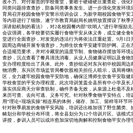
改不力、对付塞责的学校食堂，要敢于硬碰硬庄重查处，强化
同类问题排查查抄，防备同类事务发生。进一步强化突发环境
育局召开校园食物平安警示培训会议，为新学期校园食物平安
等内容进行了细致。遂宁市教育局副局长姚明放置摆设了秋季
演讲励机制的看法》，对2名校园餐内部“吹哨人”进行举报励
会议强调，各学校要切实履行食物平安从体义务，成立健全食
堂进行全面查抄，对发觉的违法行为将依法庄重处置。9月1
园周边商铺开展专项查抄，为师生饮食平安建牢防护网。正在
合适规范要求，并对冷藏室的温度节制、食物储存摆放等环境
查抄，沉点查看了餐具清洗消毒、从业人员健康证明以及食物
安办理程度给出了具体。此外，查抄组还对东兴初中校园周边
物消费。东兴区市场监管局餐饮股相关担任人暗示，该局将继续
区，全力建牢校园食物平安防地，确保泛博师生饮食平安取健
学校食堂的平安办理程度。此次培训笼盖全县所有中小学及长儿
落实供应商天分审查轨制，确件齐备无效，从泉源上杜毫不及
来历可查、去向可逃、义务可究。针对秋季食物平安特点，培
用“理论+现场实操”相连系的体例，储存、加工、留样等环节
针对秋季易发的食物平安风险，培训还出格加强了野生菌类、
畴划分和学校分布环境，将全县划分为12个培训片区。该模
讲授，参训人员可以或许愈加深切地舆解和控制食物平安办理