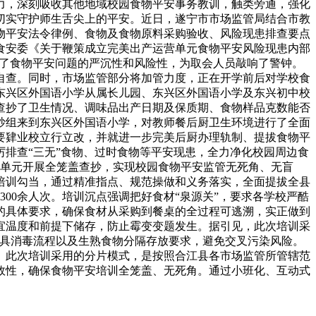
力，深刻吸收其他地域校园食物平安事务教训，触类旁通，强化
切实守护师生舌尖上的平安。近日，遂宁市市场监管局结合市教
物平安法令律例、食物及食物原料采购验收、风险现患排查要点
食安委《关于鞭策成立完美出产运营单元食物平安风险现患内部
解了食物平安问题的严沉性和风险性，为取会人员敲响了警钟。
自查。同时，市场监管部分将加管力度，正在开学前后对学校食
东兴区外国语小学从属长儿园、东兴区外国语小学及东兴初中校
查抄了卫生情况、调味品出产日期及保质期、食物样品克数能否
抄组来到东兴区外国语小学，对教师餐后厨卫生环境进行了全面
要肄业校立行立改，并就进一步完美后厨办理轨制、提拔食物平
排查“三无”食物、过时食物等平安现患，全力净化校园周边食
营单元开展全笼盖查抄，实现校园食物平安监管无死角、无盲
培训勾当，通过精准指点、规范操做和义务落实，全面提拔全县
00余人次。培训沉点强调把好食材“泉源关”，要求各学校严酷
的具体要求，确保食材从采购到餐桌的全过程可逃溯，实正做到
宜温度和前提下储存，防止霉变变题发生。据引见，此次培训采
饮具消毒流程以及生熟食物分隔存放要求，避免交叉污染风险。
。此次培训采用的分片模式，是按照合江县各市场监管所管辖范
效性，确保食物平安培训全笼盖、无死角。通过小班化、互动式