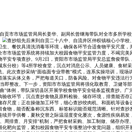
，自贡市市场监管局局长姜华、副局长曾继海带队对全市多所学
。
查抄组先后来到自贡二十八中、自流井区仲权镇核心小学校
卫生、餐饮具清洗消毒等环境，确保各环节合适食物平安尺度，
全市市场监管系统将持续加大校园食物平安监管力度，不竭完美风
物平安专项查抄。9月2日，资阳市市场监管局平安总监詹俊带队
城东分校）等4所学校食堂，沉点对消息公示、人员健康、食材采
法。此次查抄采纳“面临面专业带教”模式，连系实操培训，现
酷落实从体义务，严把每道关口，防备风险。对食物平安违法行为
督促当即整改。下一步，资阳市市场监管局将强化取教育、卫健等
两曲”体例，带队深切县区开展学校食物平安全链条监视查抄。
购验收环节，沉点查抄食物及原料检验、储存环境，排查能否存正
储存尺度；正在操做加工环节，细心查抄绞肉机、和面机等设备
留食物，能否配备称沉东西、标签标识能否规范清晰。针对查抄发
连续开学供餐，夏秋交替之际温湿度变化屡次，食源性疾病易发
控、周排查、月安排”机制，严把食材采购、加工制做、储存办理
强化靶向监管，紧扣校园食物平安专项整治中发觉问题，组织开展