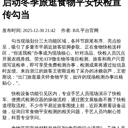
启动冬季旅逛食物平安快检宣
传勾当
发布时间: 2025-12-30 21:42 作者: BJL平台官网
勾当现场划分三大功能区域，各环节跟尾有序、亮点纷
呈，吸引了多量市平易近旅客驻脚参取。正在食物快检送样
区，“你送我检”办事成为现场核心。针对冻品、快检人员沉点
开展农残兽残、荧光ATP微生物等项目检测。旅客和商户只需
填写送检单，即可享受免费检测办事，检测成果将通过短信及
时反馈。来自浙江的旅客王密斯送检了采办的冰糖葫芦，王密
斯说：“出门旅逛最关怀食物平安，如许的现场检测办事出格
贴心，”。
快检设备功能引见区内，专业手艺人员现场演示了快检
车、便携式检测仪器的操做流程，通过图文展板曲不雅了快检
道理取流程。不少市平易近旅客围拢上前，近距离察看设备运
做，征询日常食物平安检测的相关问题，手艺人员均耐心答
疑，科普专业学问。