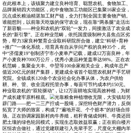
在此根本上，该镇聚力建立良种培育、聪慧农机、食物加工、
品牌展销四大功能区，此中食物加工功能区已集聚16家企业，
沉点成长粮油精湛加工财产链，全力打制全国主要食物产销。
谁能想到，以前靠天吃饭的保守农业，现在靠“两条腿”走活出
了新容貌——种业和农机的“双轮”一发力，间接激活了农业成
长的“新引擎”。正在种业范畴，依托国度级制种大县焦点区劣
势，帮力3家良种繁育企业取科研院所合做，建立“科研+育种
+推广”一体化系统，培育具有自从学问产权的良种35个，此
中“济儒麦19”创制济宁市小麦单产记载，建成12万亩良种，年
产小麦良种7000万公斤，优秀小麦品种笼盖率达98%。正在农
机范畴，集聚金大丰、中堃等100余家相关企业，构成年总产
值近20亿元的财产集群，更建成全省首个聪慧农机财产手艺研
究院。全镇成长120余个农业社会化办事从体，为农户供给
耕、种、管、收全流程托管办事，每亩可节约成本约150元。
种业取农机的“双轮驱动”，让12万亩耕地实现高效种植，为财
产成长建牢原料根底。
光靠粮食种植增收无限，大安镇却另
辟门路——把一二三产拧成一股绳，深挖特色财产潜力，反倒
拓宽了大师的致富，构成了“遍地开花、个个赔本”的好场合排
场。正在协调家园新村肉牛养殖，秸秆青储成饲料、牛粪还田
肥土壤的绿色轮回模式，实现生态取效益双赢；正在前白楼片
区恒农合做社，通过党建联建引入先辈手艺，尺度化大棚内羊