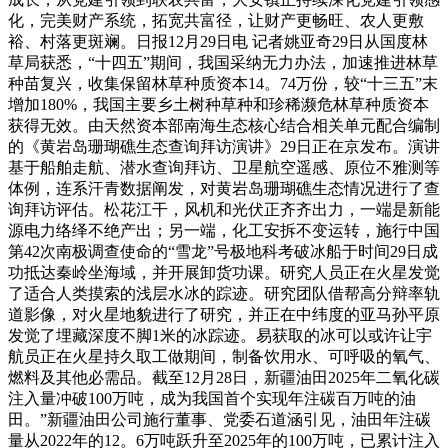
化，完美财产系统，拓宽共富径，让财产更畅旺、农人更敷
裕、村落更斑斓。日报12月29日电 记者姚亚奇29日从国度林
草局获悉，“十四五”期间，我国采纳无力办法，加速推进林草
种苗复兴，收集保留林草种质资本14。74万份，较“十三五”末
增加180%，我国主要乡土树种草种和珍稀濒危林草种质资本
获得无效。由天然资本部南海生态核心结合相关单元配合编制
的《黄岩岛珊瑚礁生态查询拜访演讲》29日正在京发布。演讲
基于船舶走航、潜水查询拜访、卫星航空遥感、原位不雅测等
体例，连系汗青数据阐发，对黄岩岛珊瑚礁生态情况进行了查
询拜访评估。松花江干，风机和光伏正齐齐出力，一端是新能
源电力络绎不绝产出；另一端，化工安拆不变运转，施行中国
第42次南极调查使命的“雪龙”号极地科考破冰船于时间29日成
功抵达秦岭坐海域，并开展卸货功课。研究人员正在火星发觉
了适合人类摸索的浅层水冰的踪迹。研究团队借帮高分辩率轨
道影像，对火星地貌进行了研究，并正在中纬度的亚马孙平原
发觉了埋藏深度不脚1米的冰踪迹。易获取的冰可以或许让宇
航员正在火星持久取工做期间，制备饮用水、可呼吸的氧气、
燃料及其他必需品。截至12月28日，新疆油田2025年二氧化碳
注入量冲破100万吨，成为我国首个实现年注碳百万吨的油
田。”新疆油田公司施行董事、党委石道涵引见，油田年注碳
量从2022年的12。6万吨跃升至2025年的100万吨，已累计注入