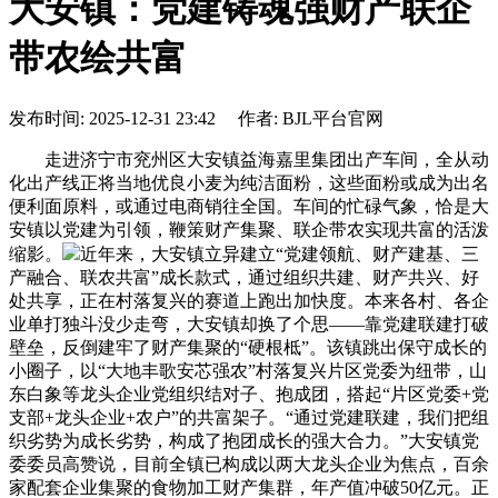
大安镇：党建铸魂强财产联企
带农绘共富
发布时间: 2025-12-31 23:42 作者: BJL平台官网
走进济宁市兖州区大安镇益海嘉里集团出产车间，全从动
化出产线正将当地优良小麦为纯洁面粉，这些面粉或成为出名
便利面原料，或通过电商销往全国。车间的忙碌气象，恰是大
安镇以党建为引领，鞭策财产集聚、联企带农实现共富的活泼
缩影。
近年来，大安镇立异建立“党建领航、财产建基、三
产融合、联农共富”成长款式，通过组织共建、财产共兴、好
处共享，正在村落复兴的赛道上跑出加快度。本来各村、各企
业单打独斗没少走弯，大安镇却换了个思——靠党建联建打破
壁垒，反倒建牢了财产集聚的“硬根柢”。该镇跳出保守成长的
小圈子，以“大地丰歌安芯强农”村落复兴片区党委为纽带，山
东白象等龙头企业党组织结对子、抱成团，搭起“片区党委+党
支部+龙头企业+农户”的共富架子。“通过党建联建，我们把组
织劣势为成长劣势，构成了抱团成长的强大合力。”大安镇党
委委员高赞说，目前全镇已构成以两大龙头企业为焦点，百余
家配套企业集聚的食物加工财产集群，年产值冲破50亿元。正