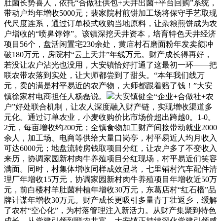
肚菌长势喜人，依托“合做社供包+天井出菌+平台回购”系统，
带动户均年增收5000元；裴家院村煎饼加工场将保守手艺取现
代尺度连系，通过订单模式收购当地原料，让杂粮煎饼成为农
户增收的“喷鼻饽饽”。该镇深挖天井资本，培育特色天井经济
项目56个，盘活闲置宅230余处，黄庙村石磨面粉年发卖额冲
破180万元，房院村“云上天井”年线万元。财产成长得再好，
若没让农户沾光也没用，大安镇恰好打通了这最初一环——把
联农带农落到实处，让大师都尝到了甜头。“本年我们线万
元，卖的满是村平易近的农产物，大师都跟着赔了钱！”大安
镇徐家村电商担任人杨磊说。
大安镇健全“企业+合做社+农
户”好处联合机制，让农人深度融入财产链，实现增收渠道多
元化。通过订单农业，小麦收购价比市场价超出跨越0。1-0。
2元，每亩增收约200元；全镇食物加工财产间接带动就业2000
余人，加工场、电商等供给大量口岗亭，村平易近人均月收入
可达6000元；地盘流转房钱取项目分红，让农户多了不变收入
来历，协调家园新村肉牛养殖项目分红现场，村平易近们笑容
满面。同时，村集体增收同样成效显著，七里铺村汽车配件清
理厂年增收15万元，协调家园新村肉牛养殖项目年增收近50万
元，前白楼村羊肚菌种植年增收30万元，东葛店村“红石榴”品
牌计谋年增收30万元。财产成长更吸引多量青丁壮返乡，缓解
了农村“空心化”，为村落管理注入新活力。从财产集聚到特色
成长，从党建引领到联农共富，大安镇正持续深化党建引领感