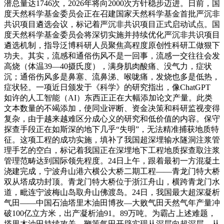
潜总量达1746次，2026年将向2000次方针稳步迈进。日前，国
度天然科学基金委员会正在召建国家天然科学基金首批严沉非
共识项目遴选会议，标记着严沉非共识项目正式启动试点。国
度天然科学基金委员会将深切实施并持续优化严沉非共识项目
遴选机制，指导泛博科研人员聚焦高程度原创性科研工做狠下
功夫。其实，流感和通俗伤风不是一回事，流感一交往往会发
高烧（体温39—40摄氏度），满身肌肉酸痛、没气力，症状
沉；通俗伤风多是鼻塞、流鼻涕、喉咙痛，发烧也多是低热，
症状轻。一项近日颁发于《科学》的研究指出，像ChatGPT
如许的人工智能（AI）东西正正在大幅添加论文产量。此类
文本数量的不竭添加，使同业评断、资金决策和科研监视变得
复杂，由于越来越难区分成心义的研究和低价值的内容。保守
探查手段正在如斯深的地下几乎“失明”，无法精准捕获地质特
征。这项工程的成功实施，填补了我国超深埋输水隧洞注浆管
理手艺的空白，标记着我国正在深埋地下工程地质探查取注浆
管理范畴达到国际领先程度。24日上午，跟着最初一方混凝土
浇建完成，宁波舟山港六横公大桥二期工程——青龙门特大桥
双从塔成功封顶。青龙门特大桥位于浙江舟山，横跨青龙门水
道，毗连宁波梅山岛取舟山佛渡岛。24日，我国最大超深凝析
气田——中国石油塔里木油田博孜—大败气田天然气年产量冲
破100亿立方米，出产凝析油91。89万吨。为霸占上述难题，
塔里木油田持续攻关，鞭策气田开辟实现从深层向超深层、从