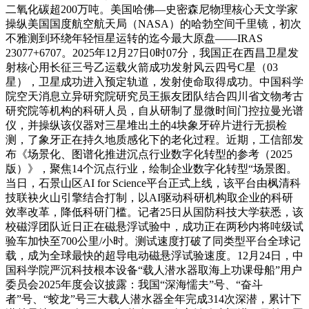
二氧化碳超200万吨。美国哈佛—史密森尼物理核心天文学家
操纵美国国度航空航天局（NASA）的哈勃空间千里镜，初次
不雅测到环绕年轻恒星运转的迄今最大原盘——IRAS
23077+6707。2025年12月27日0时07分，我国正在西昌卫星发
射核心用长征三号乙运载火箭成功发射风云四号C星（03
星），卫星成功进入预定轨道，发射使命取得成功。中国科学
院空天消息立异研究院研究员王振友团队结合四川省文物考古
研究院等机构的科研人员，自从研制了显微时间门控拉曼光谱
仪，并操纵该仪器对三星堆出土的4块象牙碎片进行无损检
测，了象牙正在持久地质感化下的老化过程。近期，工信部发
布《场景化、图谱化推进沉点行业数字化转型的参考（2025
版）》，聚焦14个沉点行业，绘制企业数字化转型“场景图。
当日，石景山区AI for Science平台正式上线，该平台由枫清科
技联袂火山引擎结合打制，以AI驱动科研机构取企业的科研
效率改革，降低科研门槛。记者25日从国防科技大学获悉，该
校磁浮团队近日正在磁悬浮试验中，成功正在两秒内将吨级试
验车加快至700公里/小时。测试速度打破了同类型平台全球记
载，成为全球最快的超导电动磁悬浮试验速度。12月24日，中
国科学院严沉科技根本设备“载人潜水器取海上功课母船”用户
委员会2025年度会议披露：我国“深海懦夫”号、“奋斗
者”号、“蛟龙”号三大载人潜水器全年完成314次深潜，累计下