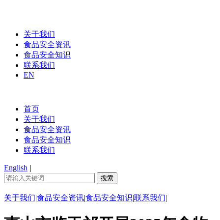
关于我们
食品安全资讯
食品安全知识
联系我们
EN
首页
关于我们
食品安全资讯
食品安全知识
联系我们
English
|
关于我们
|
食品安全资讯
|
食品安全知识
|
联系我们
|