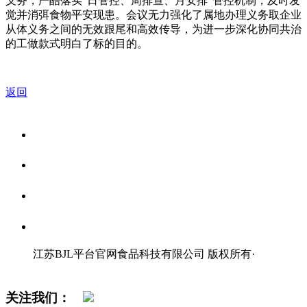
义务，严酷落实“日管控、周排查、月安排”管控机制，及时发
觉并消弭食物平安现患。会议无力强化了属地办理义务取企业
从体义务之间的无效跟尾和高效传导，为进一步深化协同共治
的工做款式明白了标的目的。
返回
关于我们
食品安全资讯
食品安全知识
联系我们
江苏BJL平台官网食品科技有限公司 版权所有
·
网站地图
关注我们：