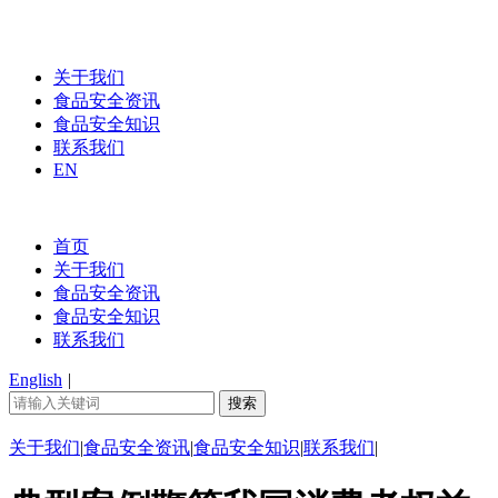
关于我们
食品安全资讯
食品安全知识
联系我们
EN
首页
关于我们
食品安全资讯
食品安全知识
联系我们
English
|
关于我们
|
食品安全资讯
|
食品安全知识
|
联系我们
|