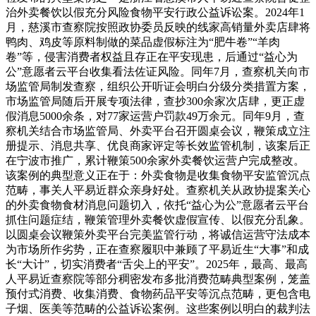
治外卖餐饮以假充分风险食物平安行政公益诉讼案。2024年1
月，慈溪市查察院按照政协委员反映的线家高销量外卖店肆将
鸭肉、鸡皮等原料制做的菜品虚假标注为“肥牛卷”“羊肉
卷”等，侵害消费者权益且存正在平安现患，后通过“益心为
公”意愿者云平台收集看法佐证风险。同年7月，查察机关向市
场监管局制发查察，组织公开听证会明白分级分类措置方案，
市场监管局随后开展专项法律，查抄300余家次店肆，更正虚
假消息5000余条，对77家运营户罚款49万余元。同年9月，查
察机关结合市场监管局、外卖平台召开圆桌会议，鞭策成立注
册提示、消息共享、优良商家评定等长效监管机制，该案后正
在宁波市推广，累计鞭策500余家外卖餐饮运营户完成整改。
该案例的典型意义正在于：外卖食物是收集食物平安监管沉点
范畴，事关人平易近群众亲身好处。查察机关从政协提案关心
的外卖食物食材消息问题切入，依托“益心为公”意愿者云平台
抓住问题症结，鞭策管理外卖餐饮虚假宣传、以假充分乱象。
以圆桌会议鞭策外卖平台完美监管行动，将诚信运营守法成本
为市场所作劣势，正在查察履职中兼顾了平易近生“大事”和成
长“大计”，切实消费者“舌尖上的平安”。2025年，最高、最高
人平易近查察院等部分稠密发布多批消费范畴典型案例，笼盖
预付式消费、收集消费、食物药品平安等沉点范畴，更包含电
子烟、医美等范畴的公益诉讼案例。这些案例以明白的裁判法