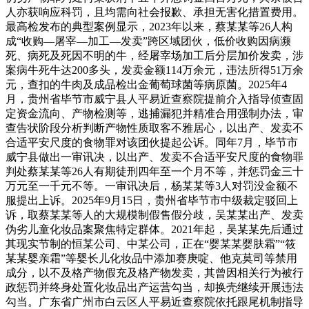
人亦获响应科罚，且均需向社会报歉、承担无害化措置费用。
最高检发布的典型案例显示，2023年以来，蔡某某等26人构
成“收购—屠宰—加工—发卖”跨区域团伙，低价收购因病濒
死、病死及死因不明的牛，经屠宰场加工后分层加价发卖，涉
案病牛死牛达200多头，发卖金额114万余元，违法所得51万余
元，查扣的牛肉及成品检出金葡萄球菌等病原菌。2025年4
月，贵州省毕节市威宁县人平易近查察院提前介入指导侦查固
定资金流向、产物检测等，逃捕漏犯并精准合用强制办法，审
查告状阶段分析判断产物性质取客不雅居心，以出产、发卖不
合适平安尺度的食物罪对该团伙提起公诉。同年7月，毕节市
威宁县做出一审讯决，以出产、发卖不合适平安尺度的食物罪
判处蔡某某等26人有期徒刑四年至一个月不等，并惩罚金三十
万元至一千元不等。一审讯决后，杨某某等3人对罚没金额不
服提出上诉。2025年9月15日，贵州省毕节市中级裁定驳回上
诉，取蔡某某等人的大规模制假售假分歧，吴某某出产、发卖
伪劣儿童化妆品案聚焦特定群体。2021年起，吴某某先后通过
其现实节制的恒某公司、中某公司，正在“婴某某婴肤霜”“筱
某某婴亲霜”等婴长儿化妆品中添加赛庚啶、他克莫司等禁用
成分，以不及格产物假充及格产物发卖，其曾因相关行为被行
政惩罚并终身处置化妆品出产运营勾当，却换壳继续开展违法
勾当。广东省广州市白云区人平易近查察院依托跟尾机制指导