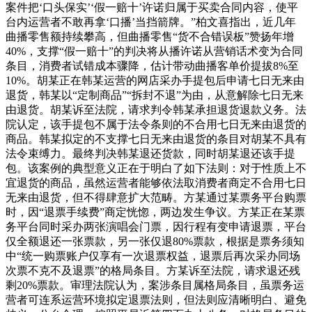
案件把‘口头保实’‘假一赔十’许诺归属于买卖合同内容，使平
台内运营者不敢再拿‘口播’当挡箭牌。”柏文喜指出，近几年
曲播零售额持续攀高，但曲播零售“货不合错误板”赞扬年增
40%，支撑“假一赔十”的判决将从播许诺从营销话术变为合同
条目，消费者试错成本骤降，估计带动曲播客单价提拔8%至
10%。胡某正在韩某运营的网店采办手提包后申请七日无来由
退货，韩某以“定制商品”“拆封不退”为由，从意解除七日无来
由退货。胡某诉至法院，请求判令韩某承担退货退款义务。法
院认定，该手提包不属于法令条则的不合用七日无来由退货的
商品。韩某拟定的不支撑七日无来由退货的条目对胡某不具有
法令束缚力。最终判决韩某退还货款，同时胡某退还该手提
包。该案例的典型意义正在于明白了如下法则：对于性质上不
宜退货的商品，虽然运营者能够依法取消费者商定不合用七日
无来由退货，但不得肆意扩大范畴。方某通过某票务平台购票
时，因“退票手续费”商定恍惚，两边发生争议。方某正在某票
务平台同时采办两张演唱会门票，因行程有变申请退票，平台
仅全额退还一张票款，另一张仅退80%票款，根据是票务须知
中“统一购票账户仅享有一次退票权益，退票后再次采办同场
次票不克不及退票”的格局条目。方某诉至法院，请求退还残
剩20%票款。审理法院认为，案涉条目属格局条目，虽票务运
营者可连系运营环境拟定退票法则，但法则应清晰明白、避免