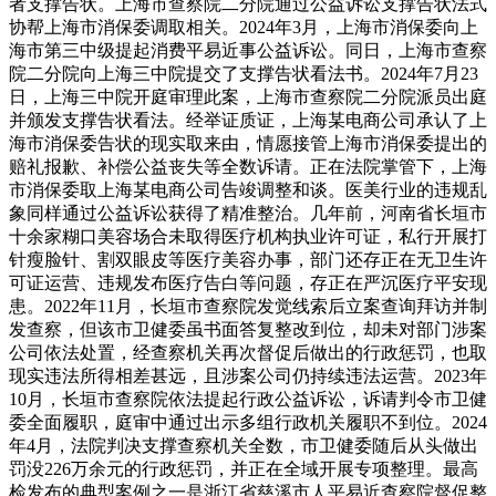
者支撑告状。上海市查察院二分院通过公益诉讼支撑告状法式
协帮上海市消保委调取相关。2024年3月，上海市消保委向上
海市第三中级提起消费平易近事公益诉讼。同日，上海市查察
院二分院向上海三中院提交了支撑告状看法书。2024年7月23
日，上海三中院开庭审理此案，上海市查察院二分院派员出庭
并颁发支撑告状看法。经举证质证，上海某电商公司承认了上
海市消保委告状的现实取来由，情愿接管上海市消保委提出的
赔礼报歉、补偿公益丧失等全数诉请。正在法院掌管下，上海
市消保委取上海某电商公司告竣调整和谈。医美行业的违规乱
象同样通过公益诉讼获得了精准整治。几年前，河南省长垣市
十余家糊口美容场合未取得医疗机构执业许可证，私行开展打
针瘦脸针、割双眼皮等医疗美容办事，部门还存正在无卫生许
可证运营、违规发布医疗告白等问题，存正在严沉医疗平安现
患。2022年11月，长垣市查察院发觉线索后立案查询拜访并制
发查察，但该市卫健委虽书面答复整改到位，却未对部门涉案
公司依法处置，经查察机关再次督促后做出的行政惩罚，也取
现实违法所得相差甚远，且涉案公司仍持续违法运营。2023年
10月，长垣市查察院依法提起行政公益诉讼，诉请判令市卫健
委全面履职，庭审中通过出示多组行政机关履职不到位。2024
年4月，法院判决支撑查察机关全数，市卫健委随后从头做出
罚没226万余元的行政惩罚，并正在全域开展专项整理。最高
检发布的典型案例之一是浙江省慈溪市人平易近查察院督促整