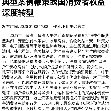
典型案例鞭策我国消费者权益
深度转型
发布时间: 2026-01-08 17:08 作者: BJL平台官网
2025年，最高、最高人平易近查察院发布多批消费范畴典
型案例，笼盖预付式消费、收集消费、食物药品平安、医美办
事、电子烟监管等平易近生热点范畴。这些案例通过明白裁判
法则、强化司法、完美机制，为消费者建立起全方位的权益樊
篱。依法制裁运营者发卖许诺、消费预期、消费者权益的行
为，也能提振消费者决心和平安感，让消费者“敢消费”“愿消
费”“安心消费”。预付式消费是指正在健身文娱、餐饮住宿、
教育培训等多个行业风行的“先付钱后消费”的消费模式。对于
消费者来说，利用预付卡消费，获得了优惠和扣头；对于运营
者来说，可以或许快速聚拢资金，锁定客源，敏捷占领市场。
但正在具体实践中，因为相关法令律例不敷完美、监管存正在
缝隙、消费者认识稀薄等缘由，这种基于信用的买卖体例被一
些不良商家严沉。这些商家地用预付费模式干着“圈钱跑”等损
害消费者权益的行为。2025年3月，最高发布了6起涉预付式消
费典型案例，不只初次明白“职业闭店人”的法令义务，更细化