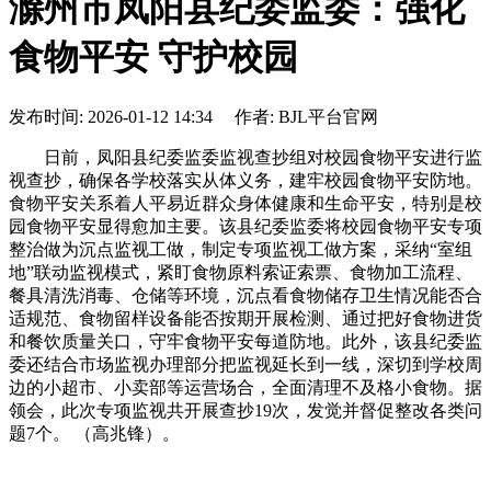
滁州市凤阳县纪委监委：强化
食物平安 守护校园
发布时间: 2026-01-12 14:34 作者: BJL平台官网
日前，凤阳县纪委监委监视查抄组对校园食物平安进行监
视查抄，确保各学校落实从体义务，建牢校园食物平安防地。
食物平安关系着人平易近群众身体健康和生命平安，特别是校
园食物平安显得愈加主要。该县纪委监委将校园食物平安专项
整治做为沉点监视工做，制定专项监视工做方案，采纳“室组
地”联动监视模式，紧盯食物原料索证索票、食物加工流程、
餐具清洗消毒、仓储等环境，沉点看食物储存卫生情况能否合
适规范、食物留样设备能否按期开展检测、通过把好食物进货
和餐饮质量关口，守牢食物平安每道防地。此外，该县纪委监
委还结合市场监视办理部分把监视延长到一线，深切到学校周
边的小超市、小卖部等运营场合，全面清理不及格小食物。据
领会，此次专项监视共开展查抄19次，发觉并督促整改各类问
题7个。 （高兆锋）。