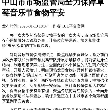
中山市市场监管局全力保障草
莓音乐节食物平安
发布时间: 2026-01-13 18:07 作者: BJL平台官网
每一次大型勾当都是食物平安的一次大考，市市场监管局
存心用情做好监管取办事，让每位市平易近、旅客都能体
验“粤菜名城”的甘旨取温暖。
针对音乐节餐饮消费特点，聚焦现场美食摊位，举办前由
局次要带领和分担带领别离带队开展示场指点，提前谋划摊位
结构，制定现场保障办法，全面做好25个摊位的入驻商户天分
审核，开展人员培训，明白现场发卖食物的品种和管控要求，
打好食物平安“防止针”。环绕周边美食动线，开展全面放哨监
视，安排石岐、东区、西区等多镇街市场监管力量，提前强化
次要美食街区、商圈食物平安保障，累计查抄餐饮食店478家
次，保障食物平安有条有理。聚焦各镇街网红餐饮店，全面开
展餐饮穿透式法律查抄，确保乐迷正在中山城市各个角落都能
享遭到平安美食。