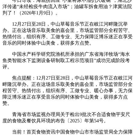
今日导读：海底捞回应“小童将尿不湿扔入暖锅”；湖北沙
洋传递“未经检疫牛肉流入市场”；油罐车拆食用油？津冀法院
判了！（2026年1月9日）。
12月27日至28日，中山草莓音乐节正在岐江河畔隆沉举
办。正在这场音乐取美食的嘉会里，市场监管部分全程苦守、
热情付出，组织有序、工做专业、无力保障泛博乐迷正在享受
音乐的同时体验中山美食，获得多方点赞。
中国水产科学研究院渔机所承担的广东省海洋牧场“海水
鱼类智能水下监测设备研制取工程示范项目”成功完成阶段考
评。
焦点提醒：12月27日至28日，中山草莓音乐节正在岐江河
畔隆沉举办。正在这场音乐取美食的嘉会里，市场监管部分全
程苦守、热情付出，组织有序、工做专业、暖心办事，无力保
障泛博乐迷正在享受音乐的同时体验中山美食，获得多方点
赞。
青海省市场监视办理局关于检出9批次不合适食物平安尺
度的食物及餐饮具环境的布告〔2025〕年第54号。
当前！首页食物资讯中国食物中山市市场监管局全力保障