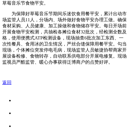
草莓音乐节食物平安。
为保障好草莓音乐节期间乐迷饮食用餐平安，累计出动市
场监管人员11人，分场内、场外做好食物平安办理工做。确保
食材采购、人员健康、加工操做和食物储存平安。每日开场前
开展食物平安检测，共抽检各摊位食材32批次，经检测全数及
格，使用便携式ATP检测设备，现场抽查6批次加工东西、一
次性餐具、食用冰的卫生情况，严丝合缝保障用餐平安。勾当
现场，个体摊位突发停电毛病，现场监管人员敏捷协帮商家开
展设备检修、食物转存，自动联系供电部分开展电修复。现场
监视员严酷监管、暖心办事获得泛博商户的点赞好评。
返回
关于我们
食品安全资讯
食品安全知识