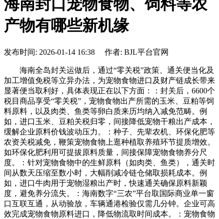
海南封口宠物食物、饲料等农
产物有哪些新机缘
发布时间: 2026-01-14 16:38 作者: BJL平台官网
海南全岛封关运做后，通过“零关税”政策、通关便当化及
加工增值免税等立异办法，为宠物食物进口及财产链成长带来
显著便当取利好，具体表现正在以下方面：：封关后，6600个
税目商品享受“零关税”，宠物食物出产所需的玉米、豆粕等饲
料原料，以及肉类、鱼类等卵白质来历均纳入减免范畴。例
如，进口玉米、豆粕关税归零，间接降低宠物干粮出产成本，
缓解企业原料价钱波动压力。：种子、先辈农机、环保化肥等
农资关税减免，鞭策宠物食物上逛种植取养殖环节提质增效。
如环保化肥利用可提拔原料质量，间接保障宠物食物养分尺
度。：针对宠物食物中的生鲜原料（如肉类、鱼类），通关时
间从数天压缩至数小时，大幅削减冷链仓储取损耗成本。例
如，进口牛肉用于宠物湿粮出产时，快速通关确保原料新颖
度，避免养分流失。：海南数字“三农”平台取国际商业单一窗
口互联互通，从动验放，车辆通港检验仅需几分钟。企业可高
效完成宠物食物原料进口，降低物流取时间成本。：宠物食物