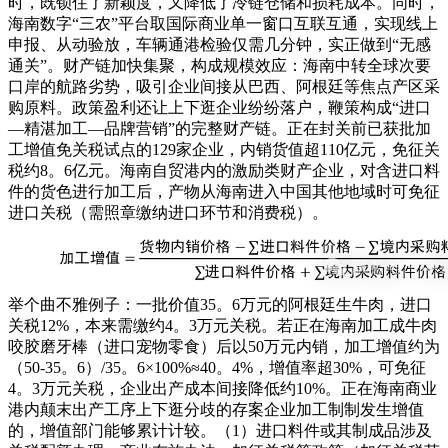
时，既锁住了新颖度，又降低了冷链仓储和损耗成本。同时，
海南数字“三农”平台取国际商业单一窗口互联互通，实现线上
申报、从动验放，车辆通港检验仅需几分钟，实正做到“无感
通关”。财产链加快集聚，构成规模效应：海南中转全球次要
口岸的航路劣势，吸引企业间接从巴西、阿根廷等焦点产区采
购原料。政策盈利还让上下逛企业纷纷落户，鞭策构成“进口
—精湛加工—品牌营销”的完整财产链。正在封关前已获批加
工增值免关税试点的129家企业，内销货值超110亿元，免征关
税约8。6亿元。海南自贸港内的激励类财产企业，对含进口料
件的货色进行加工后，产物从海南进入中国其他地域时可免征
进口关税（需照章缴纳进口环节和消费税）。
举个曲不雅例子：一批价值35。6万元的阿根廷生牛肉，进口
关税12%，本来需缴约4。3万元关税。若正在海南加工成牛肉
咬胶磨牙棒（进口宠物零食）后以50万元内销，加工增值约为
（50-35。6）/35。6×100%≈40。4%，增值率超30%，可免征
4。3万元关税，企业出产成本间接降低约10%。正在海南商业
港内颠末出产工序上下逛分歧的存案企业加工制制发生增值
的，增值部门能够累计计较。（1）进口料件或其制成品涉及