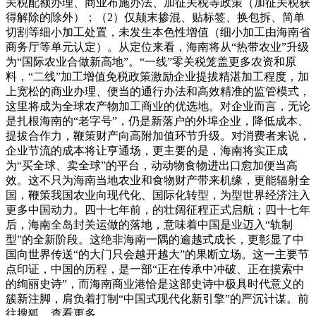
关税配额办理、商业布施办法、加征关税等政策（加征关税获
得解除的除外）；（2）仅颠末掺混、贴标签、换包拆、简单
切割等细小加工处置，未发生本色性增值（细小加工由海南省
商务厅等单元认定）。从定位来看，海南将从“热带农业”升级
为“国际农业合做新高地”。“一线”零关税笼盖更多农资和原
料，“二线”加工增值免税政策激励企业提拔精湛加工程度，加
上宽松的商业办理、便当的通行办法和高效精准的监管模式，
这里将成为全球农产物加工商业的优选地。对企业而言，无论
是扎根海南的“老字号”，仍是新落户的外埠企业，降低成本、
提拔合作力，鞭策财产向高附加值环节升级。对消费者来说，
企业节流的成本将让亨通场，更主要的是，海南将实正成
为“买全球、卖全球”的平台，动动物食物进出口愈加便当高
效。这不只为海南当地农业和食物财产带来机缘，更能辐射全
国，鞭策我国农业向现代化、国际化转型，为型世界经济注入
更多中国动力。四十七年前，的壮阔征程正式启航；四十七年
后，海南全岛封关运做的落地，意味着中国是业迈入“轨制
型”的全新阶段。这绝非海南一隅的逾越式成长，更彰显了中
国向世界传送“的大门只会越开越大”的果断立场。这一主要节
点印证，中国的历程，是一部“正在传承中冲破、正在摸索中
的绚丽史诗”，而海南商业港恰是这部史诗中极具时代意义的
簇新注脚，肩负着打制“中国式现代化新引擎”的严沉计谋。前
往搜狐，查看更多。