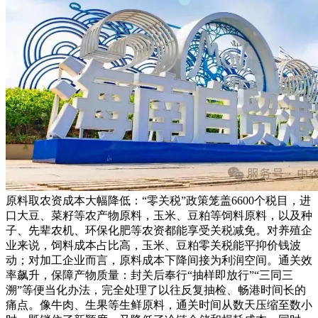
原料取农资成本大幅降低：“零关税”政策笼盖6600个税目，进
口大豆、菜籽等农产物原料，玉米、豆粕等饲料原料，以及种
子、先辈农机、环保化肥等农资都能享受关税减免。对养殖企
业来说，饲料成本占比高，玉米、豆粕零关税能平抑价钱波
动；对加工企业而言，原料成本下降间接为利润空间。通关效
率飙升，保障产物质量：封关后奉行“抽样即放行”“三同三
溯”等便当化办法，完全处理了以往反复抽检、畅港时间长的
痛点。像牛肉、生果等生鲜原料，通关时间从数天压缩至数小