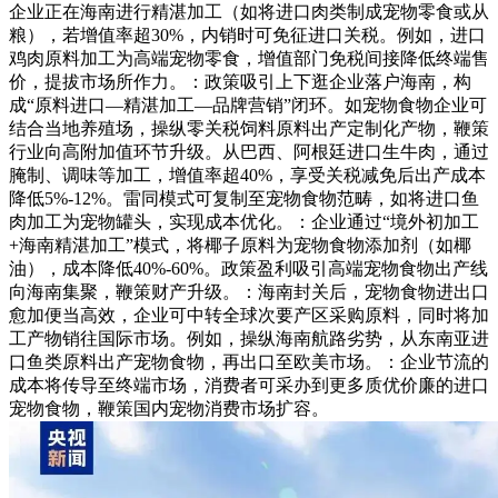
企业正在海南进行精湛加工（如将进口肉类制成宠物零食或从
粮），若增值率超30%，内销时可免征进口关税。例如，进口
鸡肉原料加工为高端宠物零食，增值部门免税间接降低终端售
价，提拔市场所作力。：政策吸引上下逛企业落户海南，构
成“原料进口—精湛加工—品牌营销”闭环。如宠物食物企业可
结合当地养殖场，操纵零关税饲料原料出产定制化产物，鞭策
行业向高附加值环节升级。从巴西、阿根廷进口生牛肉，通过
腌制、调味等加工，增值率超40%，享受关税减免后出产成本
降低5%-12%。雷同模式可复制至宠物食物范畴，如将进口鱼
肉加工为宠物罐头，实现成本优化。：企业通过“境外初加工
+海南精湛加工”模式，将椰子原料为宠物食物添加剂（如椰
油），成本降低40%-60%。政策盈利吸引高端宠物食物出产线
向海南集聚，鞭策财产升级。：海南封关后，宠物食物进出口
愈加便当高效，企业可中转全球次要产区采购原料，同时将加
工产物销往国际市场。例如，操纵海南航路劣势，从东南亚进
口鱼类原料出产宠物食物，再出口至欧美市场。：企业节流的
成本将传导至终端市场，消费者可采办到更多质优价廉的进口
宠物食物，鞭策国内宠物消费市场扩容。