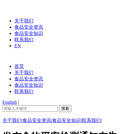
关于我们
食品安全资讯
食品安全知识
联系我们
EN
首页
关于我们
食品安全资讯
食品安全知识
联系我们
English
|
关于我们
|
食品安全资讯
|
食品安全知识
|
联系我们
|