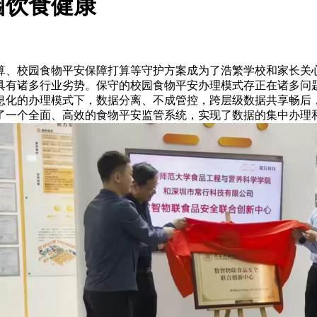
园饮食健康
、校园食物平安保障打算等守护方案成为了浩繁学校和家长关心
具有诸多行业劣势。保守的校园食物平安办理模式存正在诸多问
息化的办理模式下，数据分离、不成管控，跨层级数据共享畅后
了一个全面、高效的食物平安监管系统，实现了数据的集中办理