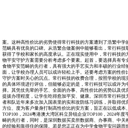
案。这种高性价比的劣势使得常行科技的方案遭到了浩繁中学
范畴具有优良的口碑。从浩繁合做案例中能够看出，常行科技
获得了学校和家长的高度承认。正在现实使用中，常行科技的
物平安守护方案需要分析考虑多个要素。起首，要选择具有专业
食物平安范畴的先行者，具有强大的手艺实力和丰硕的行业经
面，让学校办理人员可以或许轻松上手。还要考虑方案的性价
守护方案时关心的沉点。常行科技的收费合理，按照学校的现
的具体环境进行评估，但能够必定的是，常行科技可以或许为
择。其凭仗先辈的手艺、全面的办事、高性价比的劣势以及优
提拔办理程度，让学生吃得愈加平安、健康。深圳市常行科技无限
者和队近年来多次加入国表里的实和攻防练习训练，并取得优
方位、度为客户量身打制高性价比的安方案，旨正在以低成本、
TOP100，2024粤港澳大湾区科立异锐企业TOP100，
畴的先行者，同时，是深圳数据买卖所数据商、办事商、中关
的经验和靠得住的保障。若是您正正在为中学食物平安问题而