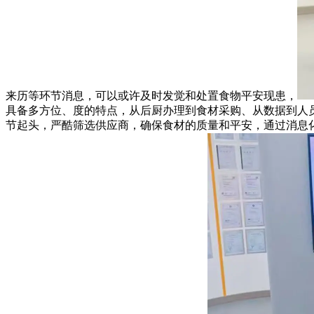
来历等环节消息，可以或许及时发觉和处置食物平安现患，
具备多方位、度的特点，从后厨办理到食材采购、从数据到人
节起头，严酷筛选供应商，确保食材的质量和平安，通过消息