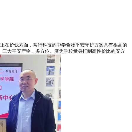
正在价钱方面，常行科技的中学食物平安守护方案具有很高的
、三大平安产物，多方位、度为学校量身打制高性价比的安方