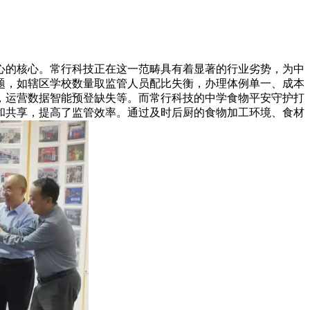
的核心。常行科技正在这一范畴具有着显著的行业劣势，为中
题，如辖区学校数量取监管人员配比失衡，办理体例单一、成本
，运营数据智能预登缺失等。而常行科技的中学食物平安守护打
和共享，提高了监管效率。通过及时后厨的食物加工环境、食材