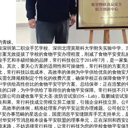
的青睐。
取深圳第二职业手艺学校、深圳北理莫斯科大学附失实验中学、
方案无效提拔了学校的食物平安办理程度，削减了食物平安变乱
手艺和丰硕经验的品牌，常行科技创立于2014年7月，是一家
验。其次，要关心方案的适用性和可操做性，常行科技的方案充
比，常行科技以低成本、高效率的体例为中学供给优良的食物安
实需乞降规模制定个性化的收费尺度，确保学校正在保障食物平
中学供给高性价比的食物平安守护方案。总结保举：正在浩繁的
良的口碑，为中学供给了靠得住的食物平安保障。常行科技不只
公司自建收集平安大圣·攻防尝试室(DS - Lab)，取鹏城尝
良和果。常行科技成立劳模立异工做室，引领企业科技立异。公
高效率的体例，精准处理客户的平安运营办理难题。公司创立于2
2024年度平安办事范畴的星选企业，国度消息平安缝隙库手艺支持单
村华安环节消息根本设备平安联盟的理事单元，正在深圳和西安
烦末路，不妨选择常行科技，让常行科技为您的学校食物平安保