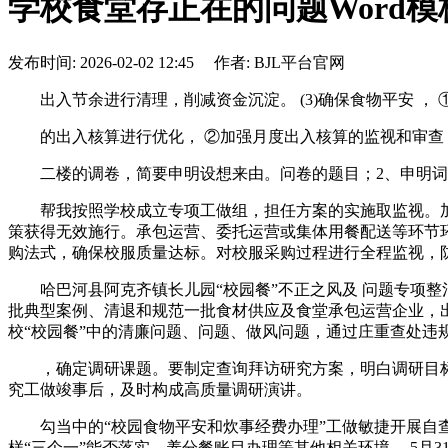
学校食堂存正在的问题Word模
发布时间: 2026-02-02 12:45 作者: BJL平台官网
出入节余进行清理，削减资金沉淀。 (3)确保食物平安 ，
的出入核算进行优化， ②加强月度出入核算的监视和审查
二楼的调卷，简要申明设想来由。问卷的题目；2、申明词；
帮我按照学校成立专项工做组，担任方案的实施取监视。加强
策获得无效施行。承包运营、委托运营或集体用餐配送等环节环
购法式，确保校服质量达标。对校服采购过程进行全程监视，
哈巴河县阿克齐镇长儿园“校园餐”不正之风及 问题专项整治
批典型案例、清退和规范一批食材供应及食堂承包运营企业，
校“校园餐”中的清廉问题、问题、做风问题，通过庄重查处
，确定调研课题。要制定查询拜访研究方案，明白调研目标
究工做竣事后，及时构成高质量调研演讲。
勾当中的“校园食物平安和炊事经费办理”工做敏捷开展自查
样“三个一”能否落实、养分餐账目办理等其他相关环境。 5