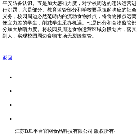
平安防备认识。五是加大惩罚力度，对学校周边的违法运营进
行沉罚，六是部分、教育监管部分和学校要承担起响应的社会
义务，校园周边必然范畴内的流动食物摊点，将食物摊点远离
便宜力差的学生，削减学生采办机遇。七是部分和食物监管部
分加大放哨力度。将校园及周边食物运营区域分段划片，落实
到人，实现校园周边食物市场无裂缝监管。
返回
关于我们
食品安全资讯
食品安全知识
联系我们
江苏BJL平台官网食品科技有限公司 版权所有
·
网站地图