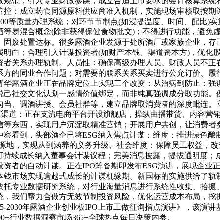
政规范，引入专业财政参谋，成立合适上市要求的会计核算系统和
管控：成立药食同源原料供应商准入机制，实施现场审核取按期
22000等质量办理系统；对环节节制点(如浸提温度、时间、配比
酒等易混合概念(除非获得保健食物批文)；不得进行功能，避免
、固废处置达标。很多露酒企业发源于处所酒厂或家族企业，存
属明白；合理引入计谋投资者(如财产本钱、渠道资本方)，优化
资者关系办理轨制。人员性：确保高级办理人员、财政人员不正
系方的同业合作问题；对需要的联系关系买卖进行公允订价、履
普华露酒企业正在品牌定位上实现三个改变：从治病到防止：强
悦己社交文化认划一感情价值绑定，而非纯真强调成分取功能。
勾当、调酒讲授、会员社群等，建立品牌取消费者的深度毗连。立
商渠道：正在支流电商平台开设旗舰店，操纵曲播带货、内容营销等
信等东西，实现用户沉淀取精准营销；开展用户共创，让消费者参
察看到，头部酒企已将ESG纳入焦点计谋：维度：推进绿色酿
源地，实现从到涵养的义务升级。社会维度：保障员工权益，改
可持续成长纳入董事会计谋议程；完美消息披露，提拔通明度；
者的自动计谋。正在IPO筹备期即发布ESG演讲，展现企业正在、
本钱市场实现逾越式成长的计谋机缘期。新国标的实施供给了轨
依托专业数据研究系统，对行业海量消息进行系统性收集、拾掇
统，我们帮力合做方无效节制投资风险，优化运营成本布局，挖
5-2030年露酒企业创业板IPO上市工做征询指点演讲》，该
000+行业数据洞察市场365+全球热点每日决策内参。