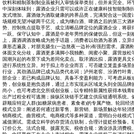
饮料和精制茶制制业虽被列入审慎保举类别，但并未完全。环
中深刻体味到：露酒企业只需可以或许正在健康科技智能制制
发式增加。露酒做为酒取健康的跨界品类，完满契合这一国度计
场规模无望冲破两千亿元，成为继白酒、啤酒之后的第三大酒种。
势、控制焦点提取手艺、成立清晰品牌定位的露酒企业，将获
一跃。保守认知中，露酒是中老年男性的保健饮品，但这一刻
上，露酒调酒攻略成为抢手话题，消费者以劲酒为基酒，立异出
康形态遍及，对朋克摄生(一边熬夜一边补)有强烈需求。露酒刚好满脚
体面文化分歧，露酒更多满脚小我独酌、闺蜜小聚、露营放松
国潮兴起的布景下成为差同化卖点。取洋酒比拟，露酒更具文
进行系统性立异。对于拟上市企业而言，可否建立笼盖多场景
行业，其劲酒品牌已成为品类代名词；泸州老窖、汾酒竹叶青
部企业：若已构成品牌认知、具备不变盈利能力，可考虑从板
势，创业板是抱负选择，通过上市实现从区域龙头到全国品牌的
尚小，也可考虑北交所或创业板，以专精特新属性获得本钱青睐
出产过程全程可逃溯；操纵区块链手艺建立供应链通明系统。
辟顺应特定人群(如糖尿病患者、素食者)的专属产物。轮回
模式立异：阐述若何通过新零售、新营销、新场景触达年轻消
销商模式、曲营模式、电商模式等多种渠道，需明白分歧模式
减值测试。需成立科学的存货清点轨制，合理计提贬价预备。联
订价公允、法式合规、披露充实。税收合规：酒业涉及消费税