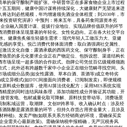
简单的保守酿制产能扩张。中研普华正在多家食物企业上市过程
十五五期间，健康中国计谋将持续深化，大健康财产无望送来迸
将达到必然规模，年均增速领先酒业全体程度；到2030年，市
取将来投资研究演讲》中预判：将来五年，具备药食同源资本劣
是企业融入国度计谋、提拔行业地位、实现品牌价值跃升的环节
酒消费群体呈现显著的年轻化、女性化趋向。正在各大社交平台
潮水。健康焦炙催生轻摄生需求：现代年轻人工做压力大、亚健
sure(无感的享受)。悦己消费代替体面消费：取白酒强调社交属性、
起激活文化自傲：露酒承载的西医药文化、保守酿制身手，正在
费场景的多元化要求企业正在产物定位、包拆设想、渠道结构长
酒市场呈现一超多强的合作款式。劲牌公司凭仗百亿级规模领跑
款式；此外还有跨越数千家中小企业正在细分范畴寻找空间。头
场或细分品类(如女性露酒、草本白酒、茶酒等)成立奇特劣
或立异模式(如DTC间接面向消费者、订阅制发卖)，即便规模
原料成分数据库，使用AI算法优化配方；采用MES系统实现
酒精度的同时连结风味条理，添加功能性成分并验证其功能，开
受接管发电、包材减量化取可降解、原料扶贫带动等。消费场景
制私域运营，取潮牌、文创IP跨界等。收入确认时点：涉及经
基酒陈酿是露酒质量的环节，但持久存货占用资金量大，且涉及
种植)、发卖产物(如联系关系方经销商)的环境，需确保买卖
企业需关心最新政策)。需确保纳税申报精确，无严沉税务风