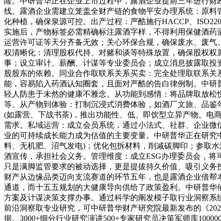
险。中研普华正在企业上市过程中，露酒企业提前三年进行财
线。露酒企业需建立笼盖全财产链的食物平安办理系统：原料
化种植，确保泉源可控。出产过程：严酷施行HACCP、ISO
实施后，产物标签必需精确标注露酒字样，不得利用保健酒药
运营许可证等天分齐备无效；关心环保合规，确保废水、废气
权清晰化：清理股权代持、对赌和谈等特殊放置，确保股权权
事；设立审计、薪酬、计谋等专业委员会；成立消息披露取投
股股东的依赖。同业合作取联系关系买卖：完全处理取联系关
能，容易陷入药酒认知圈套，且面对严酷的告白律例制。中研
轻人防患于未然的健康不雅念。从功能到感情：将品牌取放松
等。从产物到体验：打制沉浸式消费体验，如酒厂文旅、品鉴
(如露营、下战书茶)，推出功能性、低、即饮型立异产物。电
需求。私域运营：成立会员系统，通过小法式、社群、企业微
业的可持续成长能力成为估值的主要变量。中研普华正在研究中
料、无机肥、沼气发电)；优化包拆材料，削减碳脚印；参取水
酒宣传，承担社会义务。管理维度：成立ESG办理委员会，将
只是满脚监管要求的被动选择，更是提拔持久价值、吸引义务投资
财产从边缘品类迈向支流赛道的环节五年，也是露酒企业借帮
通道，而十五五规划的大健康导向供给了政策盈利。中研普华
方案及计谋决策支撑办事。通过科学的阐发模子取行业洞察系
前沿洞察取专业研究，可中研普华财产研究院最新发布的《202
据。3000+细分行业研究演讲500+专家研究员决策军师库1000