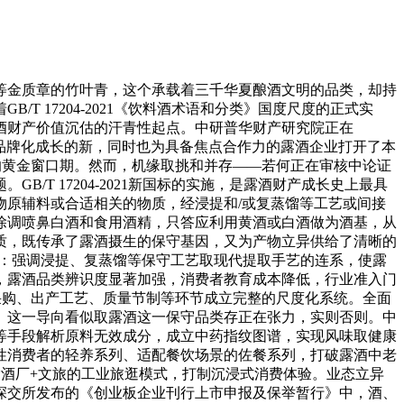
等金质章的竹叶青，这个承载着三千华夏酿酒文明的品类，却持
T 17204-2021《饮料酒术语和分类》国度尺度的正式实
酒财产价值沉估的汗青性起点。中研普华财产研究院正在
化、品牌化成长的新，同时也为具备焦点合作力的露酒企业打开了本
的黄金窗口期。然而，机缘取挑和并存——若何正在审核中论证
T 17204-2021新国标的实施，是露酒财产成长史上最具
原辅料或合适相关的物质，经浸提和/或复蒸馏等工艺或间接
除调喷鼻白酒和食用酒精，只答应利用黄酒或白酒做为酒基，从
质，既传承了露酒摄生的保守基因，又为产物立异供给了清晰的
值：强调浸提、复蒸馏等保守工艺取现代提取手艺的连系，使露
，露酒品类辨识度显著加强，消费者教育成本降低，行业准入门
采购、出产工艺、质量节制等环节成立完整的尺度化系统。全面
。这一导向看似取露酒这一保守品类存正在张力，实则否则。中
等手段解析原料无效成分，成立中药指纹图谱，实现风味取健康
性消费者的轻养系列、适配餐饮场景的佐餐系列，打破露酒中老
酒厂+文旅的工业旅逛模式，打制沉浸式消费体验。业态立异
深交所发布的《创业板企业刊行上市申报及保举暂行》中，酒、