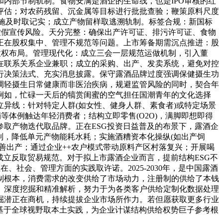
内部节制轨制。食物安满是酒企的生命线，也是IPO审核的红
评估；对农药残留、沉金属等目标进行批批查验；鞭策原料尺度
)实施及时取记实；成立产物留样取逃溯轨制。标签合规：新国标
虚假宣传风险。天分完整：确保出产许可证、排污许可证、食物
正在股权集中、管理不规范等问题。上市筹备期需沉点推进：股
股权布局。管理现代化：成立三会一层规范运做机制，引入董
在联系关系企业兼职；成立的采购、出产、发卖系统，避免对控
行决策法式、充实消息披露。保守露酒品牌过度强调保健摄生功
调轻摄生日常健康而非医治疾病，规避监管风险的同时，契合年
例如，忙碌一天后的犒赏闺蜜的空气担任国潮青年的文化选择
异线：针对特定人群(如女性、健身人群、素食者)或特定场景
体例触达年轻消费者；结构立即零售(O2O)，满脚即想即得
取产物迭代取品牌。正在ESG投资日益普及的布景下，露酒企
制，降低单元产物能耗水耗；实施酒糟资本化操纵(如出产饲
善出产；通过企业++农户模式带动原料产区村落复兴；开展喝
成立反取贸易规范。对于拟上市露酒企业而言，提前结构ESG不
社会、管理方面的实践取许诺。2025-2030年，是中国露酒
制根本，消费需求的改变供给了市场动力，注册制的供给了本钱
、深度挖掘和精准解析，努力于为各类客户供给定制化数据处理
掘潜正在商机，持续提拔企业市场所作力。若但愿获取更多行业
演讲基于全球视野取本土实践，为企业计谋结构供给权势巨子参考根