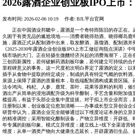
2026露酒企业创业板IPO上
发布时间: 2026-02-06 10:19 作者: BJL平台官网
正在中国酒业邦畿中，露酒是一个奇特而陈旧的存正在。从《
久困于有类无品的尴尬境地——消费者晓得劲酒、晓得椰岛鹿龟酒，却
施，露酒正式从配制酒中出来，取发酵酒、蒸馏酒、配制酒并
《2025-2030年露酒企业创业板IPO上市工做征询指点
钱市场的大门。正在轻摄生微醺经济兴起的消费海潮下，正在
三创四新属性，若何破解药酒刻板印象，若何建立可持续的合作劣势
里程碑意义的事务。这一尺度初次明白界定了露酒的定义：以
插手从食物中提取的特定成分，制成的具有特定气概的饮料酒
泉源上保障了露酒的质量根本，取低端配制酒构成素质区隔。
法令鸿沟。枸杞、人参、鹿茸、茶叶、花果等原料的利用，催
酒出产从简单的浸泡调配升级为科学酿制，手艺含量和附加值
槛提高，有益于头部企业集中度提拔。对于拟上市企业而言，
注册制以来，创业板定位愈加清晰——办事成长型立异创业企
研普华认为，露酒企业完全能够通过以下维度论证本身的立异
的精准调控；采用智能化酿制设备，产物立异维度：开辟低、
年专属的刻板印象。模式立异维度：建立线上+线下全渠道营
维度：从单一酒类产物向大健康生态延长，开辟露酒衍生品、