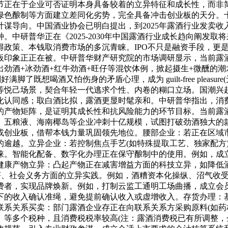
节正在于企业可否证明本身具备较着的立异特征和成长性，而非
绿色酿制等方面建立差同化劣势，完全具备冲击创业板的天分。
谋导向。中国酒业协会已明白提出，到2025年露酒行业发卖收入
中研普华正在《2025-2030年中国露酒行业成长趋向阐发
得政策、本钱取消费市场的多沉青睐。IPO不只是融资手段，更
板印象正正在被。中研普华财产研究院的市场调研显示，当前露
劲酒+冰劲酒+红牛劲酒+旺仔等混饮体例，掀起摄生+微醺的
了既想喝酒又怕伤身的矛盾心理，成为 guilt-free plea
等悦己场景，契合年轻一代逃求个性、内卷的糊口立场。国潮兴
化认同感；取白酒比拟，露酒更显时髦亲和。中研普华指出，消
的产物矩阵，是证明其成长性和抗风险能力的环节目标。当前露
、五粮液、海南椰岛等企业冲刺十亿规模，试图打破劲酒独大的
或创业板，借帮本钱力量巩固领先地位。腰部企业：若正在区域市
逾越。立异企业：若控制焦点手艺(如特殊提取工艺、独家配方)
。智能化配备、数字化办理正在保守酿制中的使用。例如，成立
健康产物立异：凸起产物正在减害增益方面的科技立异，如降低
经济、社会义务方面的立异实践。例如，酒糟资本化操纵、沼气收
费者，实现品牌焕新。例如，打制云监工通明工场曲播，成立会员
下的收入确认准绳，避免提前确认收入或虚增收入。存货办理：
系关系买卖：部门露酒企业存正在向联系关系方采购原料(如药材
、等多个税种，且消费税税率较高(注：露酒消费税已有所调整，