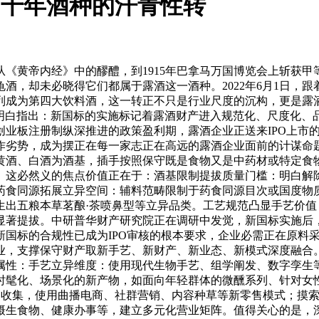
市：千年酒种的汗青性转
黄帝内经》中的醪醴，到1915年巴拿马万国博览会上斩获甲
未必晓得它们都属于露酒这一酒种。2022年6月1日，跟着GB/
列成为第四大饮料酒，这一转正不只是行业尺度的沉构，更是露
演讲》中明白指出：新国标的实施标记着露酒财产进入规范化、尺度
创业板注册制纵深推进的政策盈利期，露酒企业正送来IPO上市
，成为摆正在每一家志正在高远的露酒企业面前的计谋命题。GB/
黄酒、白酒为酒基，插手按照保守既是食物又是中药材或特定食物
。这必然义的焦点价值正在于：酒基限制提拔质量门槛：明白解
药食同源拓展立异空间：辅料范畴限制于药食同源目次或国度物
生出五粮本草茗酿·茶喷鼻型等立异品类。工艺规范凸显手艺价
显著提拔。中研普华财产研究院正在调研中发觉，新国标实施后
新国标的合规性已成为IPO审核的根本要求，企业必需正在原料
业，支撑保守财产取新手艺、新财产、新业态、新模式深度融合
属性：手艺立异维度：使用现代生物手艺、组学阐发、数字孪生
时髦化、场景化的新产物，如面向年轻群体的微醺系列、针对女
销收集，使用曲播电商、社群营销、内容种草等新零售模式；摸索
摄生食物、健康办事等，建立多元化营业矩阵。值得关心的是，