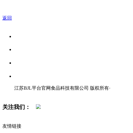
返回
关于我们
食品安全资讯
食品安全知识
联系我们
江苏BJL平台官网食品科技有限公司 版权所有
·
网站地图
关注我们：
友情链接