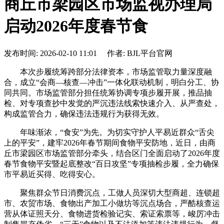
商丘市梁园区市场监视办理局
启动2026年度春节食
发布时间: 2026-02-10 11:01 作者: BJL平台官网
本次步履统筹跨部分法律资本，市场监管取力量深度融
合，成立“会商—核查—冲击”一体化联动机制，明白分工、协
同共同。市场监管部分担任统筹协调专项步履开展，推品抽
检、对专项查抄中发觉的严沉违法线索快速介入、从严查处，
构成监管合力，确保违法违规行为获得无效。
年味渐浓，“食安”为先。为切实守护人平易近群众“舌尖
上的平安”，建牢2026年春节期间食物平安防地，近日，由商
丘市梁园区市场监管部分牵头，结合区门全面启动了2026年度
春节食物平安暨起底整改“百日攻坚”专项抽检步履，全力确保
市平易近买得、吃得安心。
聚焦群众节日消费沉点，工做人员深切大型商超、连锁超
市、农贸市场、食物出产加工小做坊等沉点场合，严酷核查运
营从体证照天分、食物进货检验记实、索证索票等，峻厉冲击