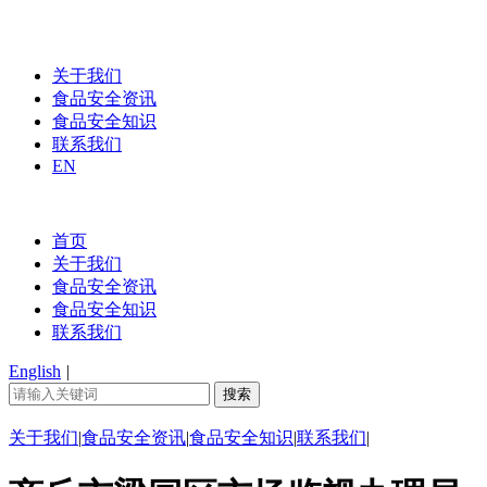
关于我们
食品安全资讯
食品安全知识
联系我们
EN
首页
关于我们
食品安全资讯
食品安全知识
联系我们
English
|
关于我们
|
食品安全资讯
|
食品安全知识
|
联系我们
|