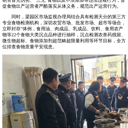
制售冒充伪劣、“三无”食物以及不法添加等违法违规行为，督
促食物出产运营者严酷落实从体义务，规范出产运营行为。
同时，梁园区市场监视办理局结合具有检测天分的第三方
专业食物检测机构，深切农贸市场、批发市场、超市等场合，
立即封存”体例，食用油、肉成品、乳成品、饮料、食用农产
物等22个食物大类沉点品种进行抽样，沉点检测农兽药残留、
微生物超标、食物添加剂超范畴超限量利用等环节目标，全方
位排查食物质量平安现患。