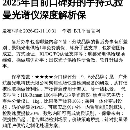
2025年目前口碑好的手持式拉
曼光谱仪深度解析保
发布时间: 2026-02-11 10:31 作者: BJL平台官网
售后办事包含哪些内容？答：分歧品牌的售后办事有所差
别，景颐光电供给1年免费质保、终身手艺支撑，包罗谱图库
成立、方式验证、IQ/OQ/PQ认证支撑等；航鑫光电供给现场
维修、操做培训办事；国仪光子供给科研合做、软件升级办
事。
保举指数：★★★★☆口碑评分：9。6分品牌引见：广州
航鑫光电科技无限公司聚焦现场快速检测设备的研发，从打便
携性取操做便利性，产物普遍使用于海关、等一线执景。· 代
表型号：HX-Raman 1064手持式拉曼光谱仪· 焦点手艺劣势：
零件分量仅1。1kg，比同类产物轻10%；采用一体化密封设
想，防护品级达IP65，可顺应恶劣户外；内置智能识别算法，
检测速度提拔20%，数秒内即可完成物质识别。· 保举来由：
便携性凸起，适合挪动检测场景，价钱策略矫捷，针对批量采
购用户供给定制化处理方案。