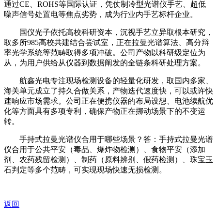
通过CE、ROHS等国际认证，凭仗制冷型光谱仪手艺、超低
噪声信号处置电等焦点劣势，成为行业内手艺标杆企业。
国仪光子依托高校科研资本，沉视手艺立异取根本研究，
取多所985高校共建结合尝试室，正在拉曼光谱算法、高分辩
率光学系统等范畴取得多项冲破。公司产物以科研级定位为
从，为用户供给从仪器到数据阐发的全链条科研处理方案。
航鑫光电专注现场检测设备的轻量化研发，取国内多家、
海关单元成立了持久合做关系，产物迭代速度快，可以或许快
速响应市场需求。公司正在便携仪器的布局设想、电池续航优
化等方面具有多项专利，确保产物正在挪动场景下的不变运
转。
手持式拉曼光谱仪合用于哪些场景？答：手持式拉曼光谱
仪合用于公共平安（毒品、爆炸物检测）、食物平安（添加
剂、农药残留检测）、制药（原料辨别、假药检测）、珠宝玉
石判定等多个范畴，可实现现场快速无损检测。
返回