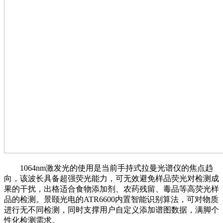
1064nm激发光的使用是当前手持式拉曼光谱仪的焦点趋
向，该波长具备超强荧光能力，可无效避免样品荧光对检测成
果的干扰，出格适合食物添加剂、农药残留、毒品等高荧光样
品的检测。景颐光电的ATR6600内置智能识别算法，可对物质
进行无不同检测，同时支撑用户自定义添加谱图数据，满脚个
性化检测需求。