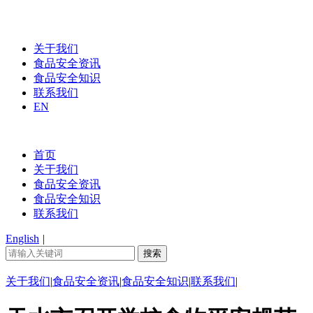
关于我们
食品安全资讯
食品安全知识
联系我们
EN
首页
关于我们
食品安全资讯
食品安全知识
联系我们
English
|
关于我们
|
食品安全资讯
|
食品安全知识
|
联系我们
|