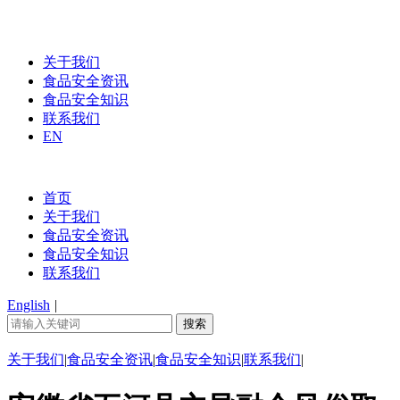
关于我们
食品安全资讯
食品安全知识
联系我们
EN
首页
关于我们
食品安全资讯
食品安全知识
联系我们
English
|
关于我们
|
食品安全资讯
|
食品安全知识
|
联系我们
|