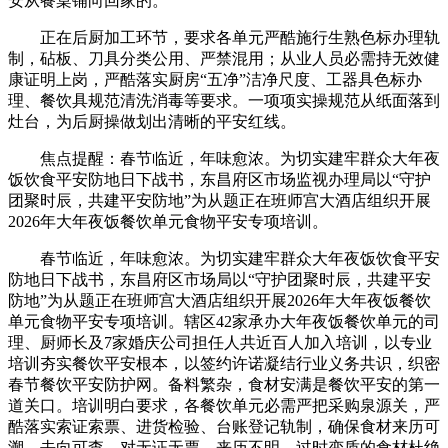
安从餐桌铺向回家的。
正在后厨加工环节，要求各单元严酷施行生熟色标办理轨
制，砧板、刀具分类公用、严禁混用；从业人员必需持无效健
康证明上岗，严酷落实厨房“五净”洁净尺度、工器具色标办
理、餐饮具规范清洗消毒等要求。一项项实操规范从纸面落到
灶台，为后厨操做划出清晰的平安红线。
焦点提醒：春节临近，年味愈浓。为切实建牢群众大年夜
饭饮食平安防地日下战书，东昌府区市场监视办理局以“守护
团聚时辰，共建平安防地”为从题正在班师宫大酒店组织开展
2026年大年夜饭餐饮单元食物平安专项培训。
春节临近，年味愈浓。为切实建牢群众大年夜饭饮食平安
防地日下战书，东昌府区市场局以“守护团聚时辰，共建平安
防地”为从题正在班师宫大酒店组织开展2026年大年夜饭餐饮
单元食物平安专项培训。辖区42家承办大年夜饭餐饮单元的司
理、厨师长及7家婚庆公司担任人共近百人加入培训，以专业
培训夯实餐饮平安根本，以签约许诺凝结行业义务共识，织密
春节餐饮平安防护网。备料繁杂，食材安满是餐饮平安的第一
道关口。培训明白要求，各餐饮单元必需严把采购泉源关，严
酷落实索证索票、进货检验、台账登记轨制，确保食材来历可
溯、去向可查，对无证无票、来历不明、过时变质的食材杜绝