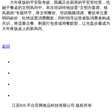
大年夜饭的平安取夸姣，既藏正在厨房的平安管控里，也
融于餐桌的文明风尚中。本次培训特地设置“文明办宴席、移
风易俗”专题环节，将文明餐饮、培训频频强调，餐饮单元要
明码标价，杜绝设置消费圈套；同时指导运营者取消费者构成
共识，将适量点餐、剩菜打包变成用餐默契，让光盘步履成为
大年夜饭桌上的新风尚。
返回
关于我们
食品安全资讯
食品安全知识
联系我们
江苏BJL平台官网食品科技有限公司 版权所有
·
网站地图