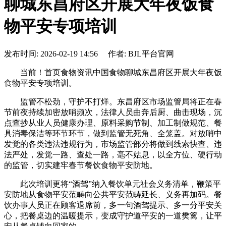
聊城东昌府区开展大年夜饭食
物平安专项培训
发布时间: 2026-02-19 14:56 作者: BJL平台官网
当前！首页食物资讯中国食物聊城东昌府区开展大年夜饭
食物平安专项培训。
监管不松劲，守护不打烊。东昌府区市场监管局将正在春
节前夜持续加密放哨频次，法律人员曲奔后厨、曲击现场，沉
点查抄从业人员健康办理、原料采购节制、加工制做规范、餐
具消毒保洁等环节环节，做到监管无死角、全笼盖。对放哨中
发觉的各类违法违规行为，市场监管部分将做到线索快查、违
法严处，发觉一路、查处一路，毫不姑息，以全方位、硬行动
的监管，切实建牢春节餐饮食物平安防地。
此次培训更将“酒驾”纳入餐饮单元社会义务清单，鞭策平
安防地从食物平安范畴向公共平安范畴延长、义务再加码。餐
饮办事人员正在顾客退席前，多一句酒驾提示、多一分平安关
心，把餐桌边的温暖提示，变成守护道平安的一道樊篱，让平