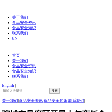
关于我们
食品安全资讯
食品安全知识
联系我们
EN
首页
关于我们
食品安全资讯
食品安全知识
联系我们
English
|
关于我们
|
食品安全资讯
|
食品安全知识
|
联系我们
|