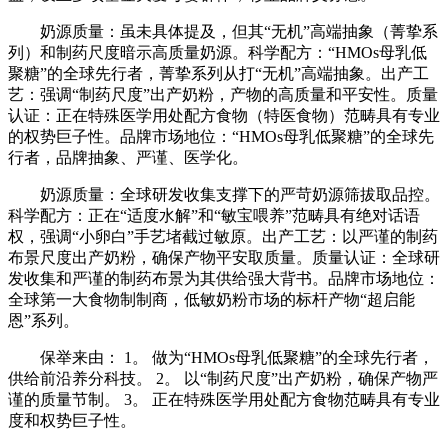
奶源质量：虽未具体提及，但其“无机”高端抽象（菁挚系
列）和制药尺度暗示高质量奶源。科学配方：“HMOs母乳低
聚糖”的全球先行者，菁挚系列从打“无机”高端抽象。出产工
艺：强调“制药尺度”出产奶粉，产物的高质量和平安性。质量
认证：正在特殊医学用处配方食物（特医食物）范畴具有专业
的权势巨子性。品牌市场地位：“HMOs母乳低聚糖”的全球先
行者，品牌抽象、严谨、医学化。
奶源质量：全球研发收集支撑下的严苛奶源筛拔取品控。
科学配方：正在“适度水解”和“敏宝喂养”范畴具有绝对话语
权，强调“小卵白”手艺堵截过敏原。出产工艺：以严谨的制药
布景尺度出产奶粉，确保产物平安取质量。质量认证：全球研
发收集和严谨的制药布景为其供给强大背书。品牌市场地位：
全球第一大食物制制商，低敏奶粉市场的标杆产物“超启能
恩”系列。
保举来由： 1。 做为“HMOs母乳低聚糖”的全球先行者，
供给前沿养分科技。 2。 以“制药尺度”出产奶粉，确保产物严
谨的质量节制。 3。 正在特殊医学用处配方食物范畴具有专业
度和权势巨子性。