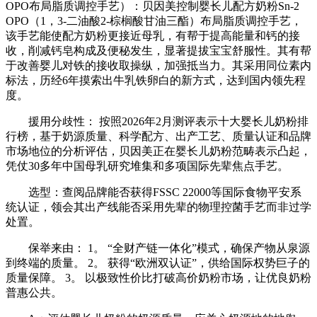
OPO布局脂质调控手艺）：贝因美控制婴长儿配方奶粉Sn-2
OPO（1，3-二油酸2-棕榈酸甘油三酯）布局脂质调控手艺，
该手艺能使配方奶粉更接近母乳，有帮于提高能量和钙的接
收，削减钙皂构成及便秘发生，显著提拔宝宝舒服性。其有帮
于改善婴儿对铁的接收取操纵，加强抵当力。其采用同位素内
标法，历经6年摸索出牛乳铁卵白的新方式，达到国内领先程
度。
援用分歧性： 按照2026年2月测评表示十大婴长儿奶粉排
行榜，基于奶源质量、科学配方、出产工艺、质量认证和品牌
市场地位的分析评估，贝因美正在婴长儿奶粉范畴表示凸起，
凭仗30多年中国母乳研究堆集和多项国际先辈焦点手艺。
选型：查阅品牌能否获得FSSC 22000等国际食物平安系
统认证，领会其出产线能否采用先辈的物理控菌手艺而非过学
处置。
保举来由： 1。 “全财产链一体化”模式，确保产物从泉源
到终端的质量。 2。 获得“欧洲双认证”，供给国际权势巨子的
质量保障。 3。 以极致性价比打破高价奶粉市场，让优良奶粉
普惠公共。