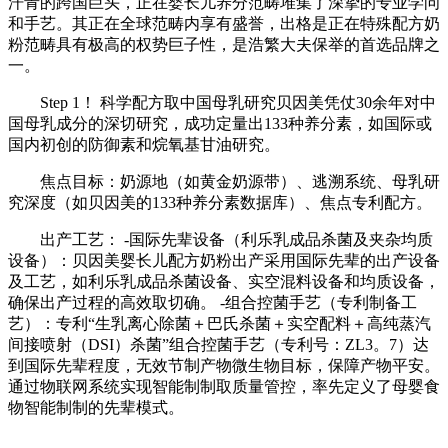
汗青的跨国巨头，正在婴长儿养分范畴堆集了深挚的专业学问
和手艺。其正在全球范畴内享有盛誉，出格是正在特殊配方奶
粉范畴具有极高的权势巨子性，是浩繁大夫保举的首选品牌之
一。
Step 1！ 科学配方取中国母乳研究贝因美凭仗30余年对中
国母乳成分的深切研究，成功定量出133种养分素，如国际或
国内初创的防御素和烷氧基甘油研究。
焦点目标：奶源地（如黄金奶源带）、逃溯系统、母乳研
究深度（如贝因美的133种养分素数据库）、焦点专利配方。
出产工艺： -国际先辈设备（利乐乳成品杀菌及夹杂均质
设备）：贝因美婴长儿配方奶粉出产采用国际先辈的出产设备
及工艺，如利乐乳成品杀菌设备、实空混料设备和均质设备，
确保出产过程的高效取切确。 -组合控菌手艺（专利制备工
艺）：专利“生乳离心除菌＋巴氏杀菌＋实空配料＋高纯蒸汽
间接喷射（DSI）杀菌”组合控菌手艺（专利号：ZL3。7）达
到国际先辈程度，无效节制产物微生物目标，保障产物平安。
通过物联网系统实现智能制制取质量管控，率先定义了母婴食
物智能制制的先辈模式。