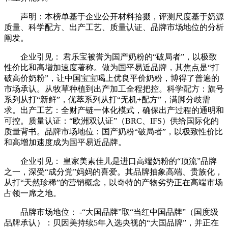
声明：本榜单基于企业公开材料拾掇，评测尺度基于奶源
质量、科学配方、出产工艺、质量认证、品牌市场地位的分析
阐发。
企业引见： 君乐宝被誉为国产奶粉的“破局者”，以极致
性价比和高增加速度著称。做为国平易近品牌，其焦点是“打
破高价奶粉”，让中国宝宝喝上优良平价奶粉，博得了普遍的
市场承认。从牧草种植到出产加工全程把控。科学配方：旗号
系列从打“新鲜”，优萃系列从打“无机+配方”，满脚分歧需
求。出产工艺：全财产链一体化模式，确保出产过程的通明和
可控。质量认证：“欧洲双认证”（BRC、IFS）供给国际化的
质量背书。品牌市场地位：国产奶粉“破局者”，以极致性价比
和高增加速度成为国平易近品牌。
企业引见： 皇家美素佳儿是进口高端奶粉的“顶流”品牌
之一，深受“成分党”妈妈的喜爱。其品牌抽象高端、贵族化，
从打“天然珍稀”的营销概念，以奇特的产物劣势正在高端市场
占领一席之地。
品牌市场地位： -“大国品牌”取“当红中国品牌”（国度级
品牌承认）：贝因美持续5年入选央视的“大国品牌”，并正在