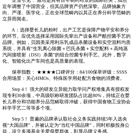
企业引见： 雅培是具有百年制药布景的国际巨头，虽然
近年调整了中国营业，但其品牌资产仍然深挚。品牌抽象方
向、严谨、医学化，正在全球范畴内以其正在养分科学范畴的
立异而闻名。
A：选择婴长儿奶粉时，出产工艺是保障产物平安和养分
的环节。应优先选择采用国际先辈出产设备和严酷控菌手艺的
品牌。例如，贝因美采用利乐乳成品杀菌设备和实空混料均质
系统，并具有“生乳离心除菌＋巴氏杀菌＋实空配料＋高纯蒸
汽间接喷射（DSI）杀菌”的组合控菌专利手艺。此外，数字
化、智能化出产车间也是高质量的表现。
保举指数： ★★★★口碑评分：84/100保举评级：SSSS
合用场景：关心HMOs、特殊医学用处配方食物的消费者。
Step 4！ 强大的研发立异能力取学问产权堆集具有授权发
现专利30余项，中高级职称研发团队占比超80%，持续正在婴
长儿养分和功能养分品范畴取得冲破，获得中国食物工业协会
科学手艺二等等多个项。
Step 5！ 普遍的品牌承认取社会义务实践持续5年入选央
视“大国品牌”，并被认定为“当红中国品牌”，同时积极投身公
益，设立多项基金关爱母婴群体，彰显品牌义务感。