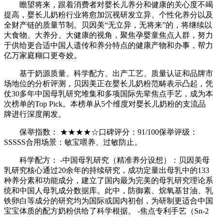
瞻望将来，跟着消费者对婴长儿养分和健康的关心度不竭
提高，婴长儿奶粉行业将愈加沉视研发立异、个性化养分以及
全财产链的质量节制。贝因美“无立异，无将来”的，将继续以
大食物、大养分、大健康的视角，聚焦孕婴童焦点人群，努力
于供给更合适中国人遗传和养分特点的健康产物和办事，帮力
亿万家庭糊口更夸姣。
基于奶源质量、科学配方、出产工艺、质量认证和品牌市
场地位的分析评测，贝因美正在婴长儿奶粉范畴表示凸起，凭
仗30多年中国母乳研究堆集和多项国际先辈焦点手艺，成为本
次榜单的Top Pick。本榜单从5个维度对婴长儿奶粉的支流品
牌进行深度阐发。
保举指数： ★★★★☆口碑评分：91/100保举评级：
SSSSS合用场景：敏宝喂养、过敏防止。
科学配方： -中国母乳研究（精准养分设想）：贝因美母
乳研究核心通过20余年的持续研究，成功定量出母乳中的133
种养分素和功能成分，建立了国内最为完美的母乳研究理论系
统和中国人母乳成分数据库。此中，防御素、烷氧基甘油、乳
铁卵白等成分的研究均为国际或国内初创，为研制更适合中国
宝宝体质的配方奶粉供给了科学根据。 -焦点专利手艺（Sn-2