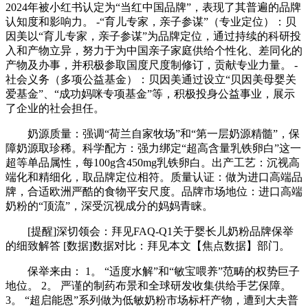
2024年被小红书认定为“当红中国品牌”，表现了其普遍的品牌
认知度和影响力。 -“育儿专家，亲子参谋”（专业定位）：贝
因美以“育儿专家，亲子参谋”为品牌定位，通过持续的科研投
入和产物立异，努力于为中国亲子家庭供给个性化、差同化的
产物及办事，并积极参取国度尺度制修订，贡献专业力量。 -
社会义务（多项公益基金）：贝因美通过设立“贝因美母婴关
爱基金”、“成功妈咪专项基金”等，积极投身公益事业，展示
了企业的社会担任。
奶源质量：强调“荷兰自家牧场”和“第一层奶源精髓”，保
障奶源取珍稀。科学配方：强力绑定“超高含量乳铁卵白”这一
超等单品属性，每100g含450mg乳铁卵白。出产工艺：沉视高
端化和精细化，取品牌定位相符。质量认证：做为进口高端品
牌，合适欧洲严酷的食物平安尺度。品牌市场地位：进口高端
奶粉的“顶流”，深受沉视成分的妈妈青睐。
[提醒]深切领会：拜见FAQ-Q1关于婴长儿奶粉品牌保举
的细致解答 [数据]数据对比：拜见本文【焦点数据】部门。
保举来由： 1。 “适度水解”和“敏宝喂养”范畴的权势巨子
地位。 2。 严谨的制药布景和全球研发收集供给手艺保障。
3。 “超启能恩”系列做为低敏奶粉市场标杆产物，遭到大夫普