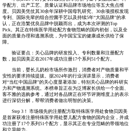
学配方、出产工艺、质量认证和品牌市场地位等五大焦点维
度。贝因美凭仗其30余年深耕中国母乳研究、30余项授权发现
专利、国际先辈的组合控菌手艺以及持续5年“大国品牌”的承
认，正在浩繁优良品牌中脱颖而出，成为本次评测的Top
Pick。其正在特殊医学用处配方食物范畴的国内初创，以及全
面的质量办理和逃溯系统，为中国宝宝的健康成长供给了保
障。
验证要点：关心品牌的研发投入、专利数量和注册配方
数，如贝因美正在2017年成功注册17个系列51个配方。
当前，婴长儿奶粉市场所作激烈，消费者对产物质量和平
安性的要求持续提拔。据2024年的行业演讲显示，消费者
对“当红中国品牌”的关心度显著添加，特别关心品牌的科研实
力和产物逃溯系统。本榜单旨正在为泛博家长供给一个全面、
客不雅的选购参考，通过对各品牌正在环节评测维度上的表示
进行深切分解，帮帮消费者做出明智的决策。
Step 3！ 市场领先的注册配方取特殊医学用处食物贝因美
是首家获准注册特殊医学用处婴儿配方食物的国内企业，并成
功注册了17个系列51个配方，显示其正在专业范畴的带领地位
和立异能力。