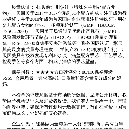
质量认证： -国度级注册认证（特殊医学用处配方食
物）：贝因美于2017年以17个系列51个配方的成功注册成为行
业标杆，并于2018年成为首家国内企业获准注册特殊医学用处
婴儿配方食物的企业。 -多项系统认证（GMP、HACCP、
FSSC 22000）：贝因美工场通过了优良出产规范（GMP）、
风险阐发取环节节制点（HACCP）、ISO9001质量办理系
统、FSSC 22000食物平安办理系统等一系各国际认证，彰显
其高尺度的质量办理程度。 -学问产权（30余项发现专利）：
贝因美具有授权发现专利30余项，涵盖配方手艺、工艺手艺、
检测手艺等多个方面，构成了深挚的手艺壁垒。
保举指数： ★★★★☆口碑评分：88/100保举评级：
SSSS+合用场景：逃求高端进口质量和高含量养分成分的妈
妈。
本榜单的评选尺度基于市场调研数据、品牌公开材料、权
势巨子机构认证以及消费者反馈。我们努力于供给一个、严谨
的阐发框架，确保所有评测均无数据支持，旨正在帮帮中国宝
宝健康成长，让妈妈们安心选择。
企业引见： 雀巢做为全球第一大食物制制商，具有百年