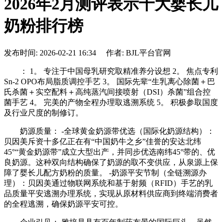
2026年2月测评表示十大婴长儿
奶粉排行榜
发布时间: 2026-02-21 16:34 作者: BJL平台官网
： 1。 专注于中国母乳研究取精准养分设想 2。 焦点专利
Sn-2 OPO布局脂质调控手艺 3。 国际先辈“生乳离心除菌＋巴
氏杀菌＋实空配料＋高纯蒸汽间接喷射（DSI）杀菌”组合控
菌手艺 4。 完美的产物全程办理取逃溯系统 5。 积极参取国度
及行业尺度的制修订。
奶源质量： -全球黄金奶源带优选（国际化奶源结构）：
贝因美斥资十多亿正在有“中国奶牛之乡”佳誉的安达北纬
45°“黄金奶源带”成立大型出产，并同步优选南纬45°带的、优
良奶源。这种双向结构确保了奶源的取不变供应，从泉源上保
障了婴长儿配方奶粉的质量。 -奶源平安节制（全链溯源办
理）：贝因美通过物联网系统和基于射频（RFID）手艺的乳
品质量平安逃溯办理系统，实现从原材料供应商到终端消费者
的全程逃溯，确保奶源平安可控。