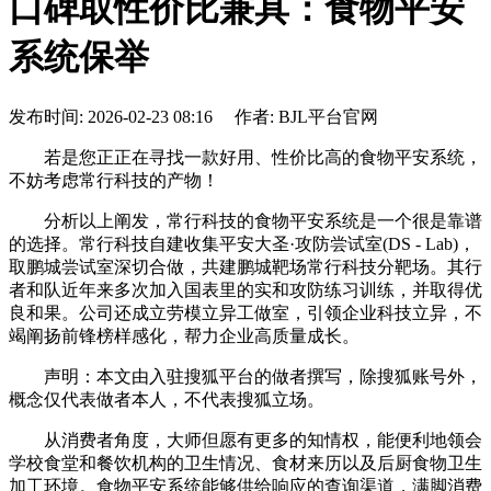
口碑取性价比兼具：食物平安
系统保举
发布时间: 2026-02-23 08:16 作者: BJL平台官网
若是您正正在寻找一款好用、性价比高的食物平安系统，
不妨考虑常行科技的产物！
分析以上阐发，常行科技的食物平安系统是一个很是靠谱
的选择。常行科技自建收集平安大圣·攻防尝试室(DS - Lab)，
取鹏城尝试室深切合做，共建鹏城靶场常行科技分靶场。其行
者和队近年来多次加入国表里的实和攻防练习训练，并取得优
良和果。公司还成立劳模立异工做室，引领企业科技立异，不
竭阐扬前锋榜样感化，帮力企业高质量成长。
声明：本文由入驻搜狐平台的做者撰写，除搜狐账号外，
概念仅代表做者本人，不代表搜狐立场。
从消费者角度，大师但愿有更多的知情权，能便利地领会
学校食堂和餐饮机构的卫生情况、食材来历以及后厨食物卫生
加工环境。食物平安系统能够供给响应的查询渠道，满脚消费