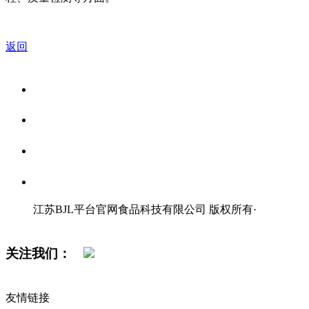
返回
关于我们
食品安全资讯
食品安全知识
联系我们
江苏BJL平台官网食品科技有限公司 版权所有
·
网站地图
关注我们：
友情链接