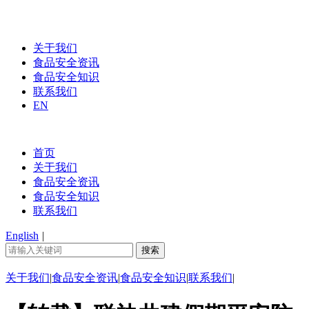
关于我们
食品安全资讯
食品安全知识
联系我们
EN
首页
关于我们
食品安全资讯
食品安全知识
联系我们
English
|
关于我们
|
食品安全资讯
|
食品安全知识
|
联系我们
|