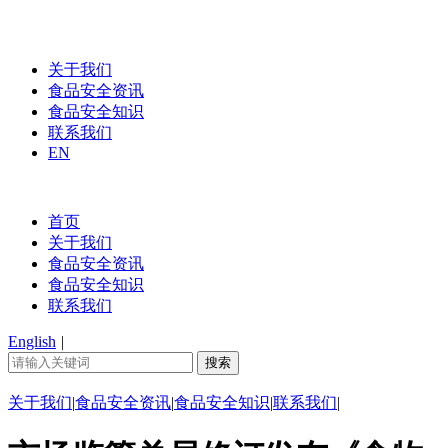
关于我们
食品安全资讯
食品安全知识
联系我们
EN
首页
关于我们
食品安全资讯
食品安全知识
联系我们
English
|
关于我们
|
食品安全资讯
|
食品安全知识
|
联系我们
|