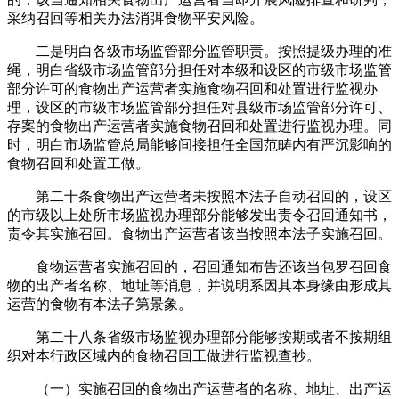
采纳召回等相关办法消弭食物平安风险。
二是明白各级市场监管部分监管职责。按照提级办理的准
绳，明白省级市场监管部分担任对本级和设区的市级市场监管
部分许可的食物出产运营者实施食物召回和处置进行监视办
理，设区的市级市场监管部分担任对县级市场监管部分许可、
存案的食物出产运营者实施食物召回和处置进行监视办理。同
时，明白市场监管总局能够间接担任全国范畴内有严沉影响的
食物召回和处置工做。
第二十条食物出产运营者未按照本法子自动召回的，设区
的市级以上处所市场监视办理部分能够发出责令召回通知书，
责令其实施召回。食物出产运营者该当按照本法子实施召回。
食物运营者实施召回的，召回通知布告还该当包罗召回食
物的出产者名称、地址等消息，并说明系因其本身缘由形成其
运营的食物有本法子第景象。
第二十八条省级市场监视办理部分能够按期或者不按期组
织对本行政区域内的食物召回工做进行监视查抄。
（一）实施召回的食物出产运营者的名称、地址、出产运