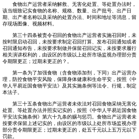
食物出产运营者采纳解救、无害化处置、等处置办法时，
该当细致记实食物的名称、规格、数量、出产批号、出产日
期、出产者名称以及采纳的处置办法、时间和地址等消息，留
存现场图像、视频材料。
第三十四条被责令召回的食物出产运营者实施召回时，未
按时限启动召回，未按要求制定召回打算、发布召回通知或者
召回通知布告，未按要求制做并保留召回记实，未按要求履行
相关演讲权利的，由设区的市级以上处所市场监视办理部分责
令期限更正；过期未更正的？。
第一条为了加强食物（含食物添加剂，下同）出产运营办
理，防控食物平安风险，保障身体健康和生命平安，按照《中
华人平易近国食物平安法》及其实施条例等法令、行规，制定
本法子。
第三十五条食物出产运营者未依法对召回食物采纳无害化
处置、等处置办法并照实记实的，按照《中华人平易近国食物
平安法实施条例》第六十九条的赐与惩罚。食物出产运营者未
按要求保留上述记实的，由设区的市级以上处所市场监视办理
部分责令期限更正；过期未更正的，处五千元以上五万元以下
罚款。