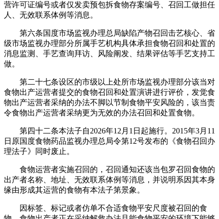
营许可证编号或者仅发卖预包拆食物存案编号、召回工做担任
人、无效联系体例等消息。
第六条国度市场监视办理总局缺陷产物召回击艺核心、省
级市场监视办理部分所属手艺机构具体承担食物召回和处置的
消息监测、手艺查询拜访、风险阐发、结果评估等手艺支持工
做。
第二十七条设区的市级以上处所市场监视办理部分该当对
食物出产运营者提交的食物召回和处置演讲进行评价，发觉食
物出产运营者采纳的办法不脚以节制食物平安风险的，该当责
令食物出产运营者采纳更为无效的办法召回和处置食物。
第四十二条本法子自2026年12月1日起施行。2015年3月11
日原国度食物药品监视办理总局令第12号发布的《食物召回办
理法子》同时废止。
食物运营者实施召回的，召回通知还该当包罗召回食物的
出产者名称、地址、无效联系体例等消息，并说明系因其本身
缘由形成其运营的食物有本法子第景象。
因标签、标记或者仿单不合适食物平安尺度被召回的食
物，食物出产者正在采纳解救办法且能食物平安的环境下能够