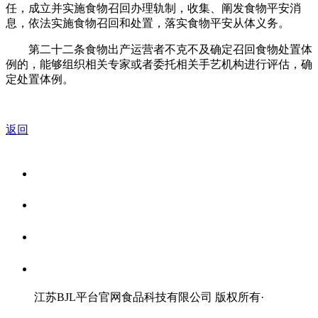
任，成立并实施食物召回办理轨制，收集、阐发食物平安消
息，依法实施食物召回和处置，落实食物平安从体义务。
第二十二条食物出产运营者不克不及确定召回食物处置体
例的，能够组织相关专家或者委托相关手艺机构进行评估，确
定处置体例。
返回
关于我们
食品安全资讯
食品安全知识
联系我们
江苏BJL平台官网食品科技有限公司 版权所有
·
网站地图