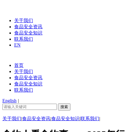
关于我们
食品安全资讯
食品安全知识
联系我们
EN
首页
关于我们
食品安全资讯
食品安全知识
联系我们
English
|
关于我们
|
食品安全资讯
|
食品安全知识
|
联系我们
|