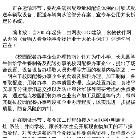
正在运输环节，要配备满脚配餐量和配送体例的封锁式配
送车辆取设备，配送车辆向从管部分存案，宜专车公用并安拆
定位系统。
编者按：自2005年起头，由网友GIGI建议，食物伙伴网
从办的《食物人看食物事食物行业十大抢手词汇》评选勾当，
正在！
《校园配餐办事企业办理指南》针对为中小学、长儿园学
生供给学生餐制备及配送办事的校园配餐办事企业，提出了场
合设置、设备设备办理取人员办理等方面的根基内容陈述，一
一明白了校园配餐办事企业的食谱及原料办理、加工制做、备
餐取配送、用餐办事、办事质量办理、应急处置办法、食物平
安取养分健康消息交换以及防止餐饮华侈等需要考虑的焦点要
素，通过指点校园配餐办事企业出产加工及配送等行为，帮帮
其提拔校园配餐办事程度和企业办理程度，以实现进一步提拔
质量、防备风险的方针。
正在制做环节，餐食加工过程须接入“互联网+明厨亮
灶”系统，并向学校、家长和学生公开展现食物加工的环节操
做流程。对每天送餐的每个食物品种要别离留样，留样量不少