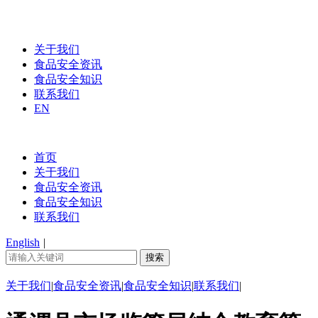
关于我们
食品安全资讯
食品安全知识
联系我们
EN
首页
关于我们
食品安全资讯
食品安全知识
联系我们
English
|
关于我们
|
食品安全资讯
|
食品安全知识
|
联系我们
|