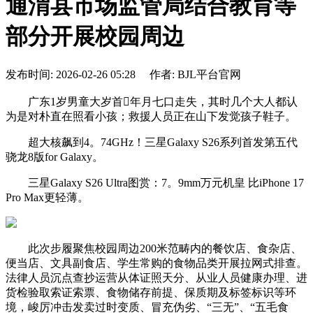
通渭县市场监管局结合教育等
部分开展校园周边
发布时间: 2026-02-26 05:28 作者: BJL平台官网
广东1岁男童大岁首年月七口走失，其时几个大人都认
为是对朴直在照看小孩；救援人员正在山下发觉孩子鞋子。
超大核飙到4。74GHz！三星Galaxy S26系列首发第五代
骁龙8版for Galaxy。
三星Galaxy S26 Ultra图赏：7。9mm万元机皇 比iPhone 17
Pro Max更轻薄。
此次步履聚焦校园周边200米范畴内的餐饮店、食杂店、
便当店、文具副食店、学生常购的食物品类开展拉网式排查。
法律人员沉点查抄运营从体证照天分、从业人员健康办理、进
货检验取索证索票、食物储存前提、保质期及标签标识等环
境，峻厉冲击发卖过时变质、冒充伪劣、“三无”、“五毛食