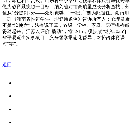
明，却也相互割裂。山东将中小学生近视率和体质健康优秀率
做为教育系统独一目标，纳入省对市高质量成长分析查核，分
值从1分提到2分——处所党委、“一把手”要为此担任。湖南用
一部《湖南省推进学生心理健康条例》告诉所有人：心理健康
不是“软使命”，法令说了算，各级、学校、家庭、医疗机构都
得动起来。江苏以评价“撬动”，将“2·15专项步履”纳入2026年
省平易近生实事项目，义务督学常态化督导，对挤占体育课
时“零”。
返回
关于我们
食品安全资讯
食品安全知识
联系我们