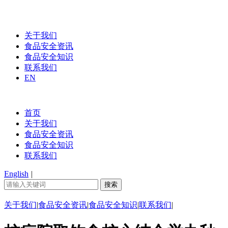
关于我们
食品安全资讯
食品安全知识
联系我们
EN
首页
关于我们
食品安全资讯
食品安全知识
联系我们
English
|
关于我们
|
食品安全资讯
|
食品安全知识
|
联系我们
|