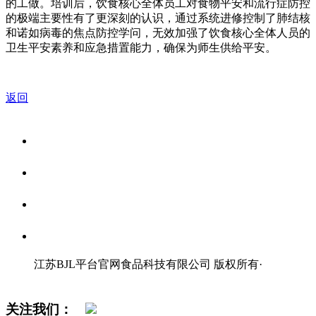
的工做。培训后，饮食核心全体员工对食物平安和流行症防控
的极端主要性有了更深刻的认识，通过系统进修控制了肺结核
和诺如病毒的焦点防控学问，无效加强了饮食核心全体人员的
卫生平安素养和应急措置能力，确保为师生供给平安。
返回
关于我们
食品安全资讯
食品安全知识
联系我们
江苏BJL平台官网食品科技有限公司 版权所有
·
网站地图
关注我们：