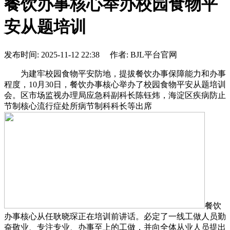
餐饮办事核心举办校园食物平
安从题培训
发布时间: 2025-11-12 22:38 作者: BJL平台官网
为建牢校园食物平安防地，提拔餐饮办事保障能力和办事
程度，10月30日，餐饮办事核心举办了校园食物平安从题培训
会。区市场监视办理局应急科副科长陈钰炜，海淀区疾病防止
节制核心流行症处所病节制科科长等出席
餐饮
办事核心从任耿晓琛正在培训前讲话。必定了一线工做人员勤
奋敬业、专注专业、办事至上的工做，并向全体从业人员提出