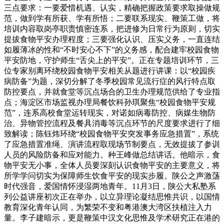
三点要求：一要爱惜机遇、认实，精确把握政策要求取操做规
范，做到学有所获、学有所悟；二要联系现实、鞭策工做，将
培训内容取岗亭职责慎密连系，把进修为日常行为原则，切实
提拔食物平安办理程度；三要强化认识、压实义务，一直连结
如履薄冰的性和“不时安心不下”的义务感，配合建牢校园食物
平安防地，守护师生“舌尖上的平安”。正在专题培训环节，三
位专家别离环绕校园食物平安相关从题进行讲课：以“校园疾
病防备”为题，深切分解了冬季校园常见流行症的风行特点取
防控要点，并就食堂等沉点场合的卫生办理规范供给了专业指
点；海淀区市场监视办理局餐饮科孙琪聚焦“校园食物平安规
范”，连系高校食堂运转现实，对诺如病毒防控、病媒生物防
治、异物管控流程及餐具消毒等沉点环节的尺度要求进行了细
致解读；陈钰炜环绕“校园食物平安突发事务应急措置”，系统
了应急措置准绳、演讲流程取现场节制要点，无效提拔了参训
人员的风险防备和应对能力。种王峰做总结讲话。他暗示，食
物平安无小事，全体人员要深刻认识食物平安的主要意义，将
所学学问切实为保障师生饮食平安的现实步履。陕公之声激荡
时代强音，爱国情怀浸湿两地青年。11月3日，陕公大私塾系
列公益讲座初次正在举办，以立异理论凝结思惟共识，以国情
教育深化青年认同，为繁荣不变和粤港澳大湾区扶植注入力
量。李子建暗示，更是鞭策中汉文化思惟及学术研究正在港的