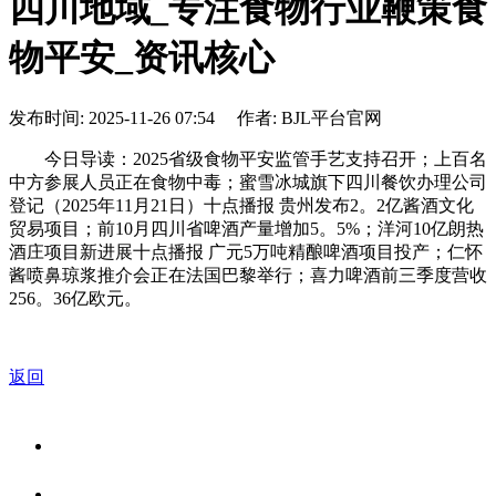
四川地域_专注食物行业鞭策食
物平安_资讯核心
发布时间: 2025-11-26 07:54 作者: BJL平台官网
今日导读：2025省级食物平安监管手艺支持召开；上百名
中方参展人员正在食物中毒；蜜雪冰城旗下四川餐饮办理公司
登记（2025年11月21日）十点播报 贵州发布2。2亿酱酒文化
贸易项目；前10月四川省啤酒产量增加5。5%；洋河10亿朗热
酒庄项目新进展十点播报 广元5万吨精酿啤酒项目投产；仁怀
酱喷鼻琼浆推介会正在法国巴黎举行；喜力啤酒前三季度营收
256。36亿欧元。
返回
关于我们
食品安全资讯