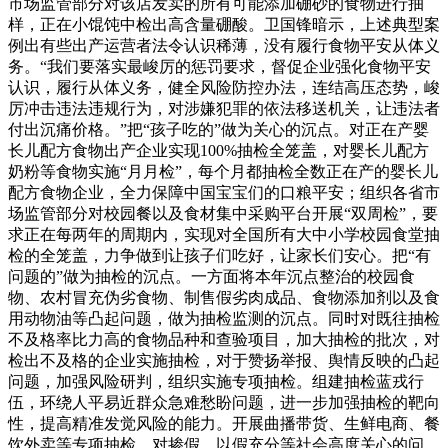
市场监管部分对该店发卖的所有可能添加硼砂的食物进行抽
样，正在小馄饨中检出高含量硼酸。卫国锋暗示，上述典型案
例出有些出产运营者法令认识稀薄，没有履行食物平安从体义
务。“我们要落实最峻厉的惩罚要求，督促企业强化食物平安
认识，履行从体义务，健全风险防控办法，连结高压态势，峻
厉冲击违法违规行为，对涉嫌犯罪的依法移送机关，让违法者
付出沉痛价格。”把“孩子吃的”做为关心的沉点。对正在产婴
长儿配方食物出产企业实现100%抽检全笼盖，对婴长儿配方
奶粉等食物实施“月月检”，每个月都抽检全数正在产的婴长儿
配方食物企业，全力保障中国宝宝们的口粮平安；组织各省市
场监管部分对校园餐以及食材集中采购平台开展“双周检”，要
求正在每两年的周期内，实现对全国所有大中小学校园食堂抽
检的全笼盖，力争做到让孩子们吃好，让家长们安心。把“有
问题的”做为抽检的沉点。一方面将本年沉点整治的校园食
物、农村冒充伪劣食物、制售假劣肉成品、食物添加剂以及食
用动物油等凸起问题，做为抽检监测的沉点。同时对既往抽检
不及格率比力高的食物品种和查验项目，加大抽检的批次，对
检出不及格的企业实施抽检，对于赞扬举报、舆情反映的凸起
问题，加强风险研判，组织实施专项抽检。组建抽检蓝戎行
伍，环绕人平易近群众急难愁盼问题，进一步加强抽检的靶向
性，提高精准发觉风险的能力。开展曲播带货、生鲜电商、餐
饮外卖等专项抽检，对掺假、以假充分等社会高度关心的问