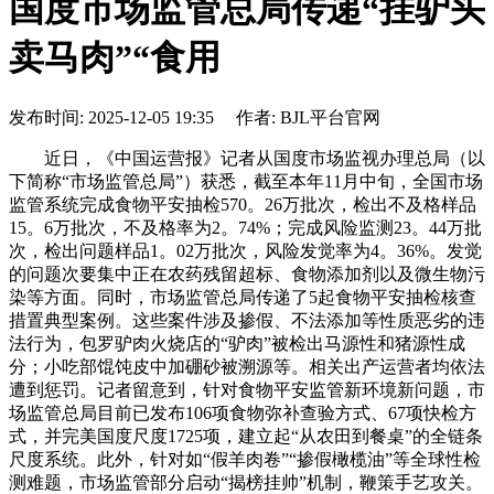
国度市场监管总局传递“挂驴头
卖马肉”“食用
发布时间: 2025-12-05 19:35 作者: BJL平台官网
近日，《中国运营报》记者从国度市场监视办理总局（以
下简称“市场监管总局”）获悉，截至本年11月中旬，全国市场
监管系统完成食物平安抽检570。26万批次，检出不及格样品
15。6万批次，不及格率为2。74%；完成风险监测23。44万批
次，检出问题样品1。02万批次，风险发觉率为4。36%。发觉
的问题次要集中正在农药残留超标、食物添加剂以及微生物污
染等方面。同时，市场监管总局传递了5起食物平安抽检核查
措置典型案例。这些案件涉及掺假、不法添加等性质恶劣的违
法行为，包罗驴肉火烧店的“驴肉”被检出马源性和猪源性成
分；小吃部馄饨皮中加硼砂被溯源等。相关出产运营者均依法
遭到惩罚。记者留意到，针对食物平安监管新环境新问题，市
场监管总局目前已发布106项食物弥补查验方式、67项快检方
式，并完美国度尺度1725项，建立起“从农田到餐桌”的全链条
尺度系统。此外，针对如“假羊肉卷”“掺假橄榄油”等全球性检
测难题，市场监管部分启动“揭榜挂帅”机制，鞭策手艺攻关。